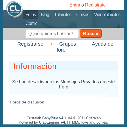
Entra
o
Registrate
Foros
Blog
Tutoriales
Cursos
Videotutoriales
Comic
Buscar
Registrarse
+
Grupos
+
Ayuda del
foro
Información
Se han desactivado los Mensajes Privados en este
Foro
Foros de discusión
Cristalab
BabyBlue
v4
+ V4 © 2011
Cristalab
Powered by ClabEngines
v4
, HTML5, love and ponies.