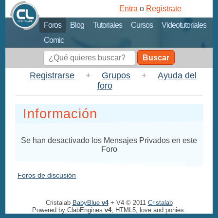
Entra
o
Registrate
Foros
Blog
Tutoriales
Cursos
Videotutoriales
Comic
Buscar
Registrarse
+
Grupos
+
Ayuda del
foro
Información
Se han desactivado los Mensajes Privados en este
Foro
Foros de discusión
Cristalab
BabyBlue
v4
+ V4 © 2011
Cristalab
Powered by ClabEngines
v4
, HTML5, love and ponies.