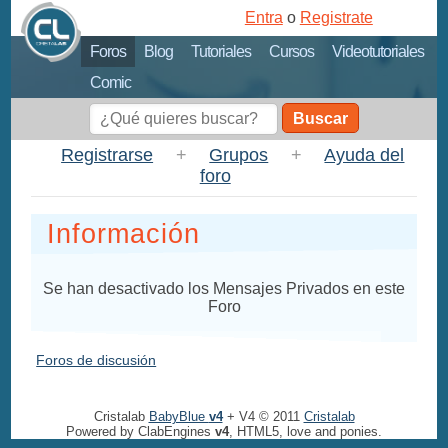
Entra
o
Registrate
Foros
Blog
Tutoriales
Cursos
Videotutoriales
Comic
Buscar
Registrarse
+
Grupos
+
Ayuda del
foro
Información
Se han desactivado los Mensajes Privados en este
Foro
Foros de discusión
Cristalab
BabyBlue
v4
+ V4 © 2011
Cristalab
Powered by ClabEngines
v4
, HTML5, love and ponies.