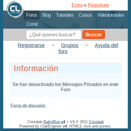
Entra
o
Registrate
Foros
Blog
Tutoriales
Cursos
Videotutoriales
Comic
Buscar
Registrarse
+
Grupos
+
Ayuda del
foro
Información
Se han desactivado los Mensajes Privados en este
Foro
Foros de discusión
Cristalab
BabyBlue
v4
+ V4 © 2011
Cristalab
Powered by ClabEngines
v4
, HTML5, love and ponies.