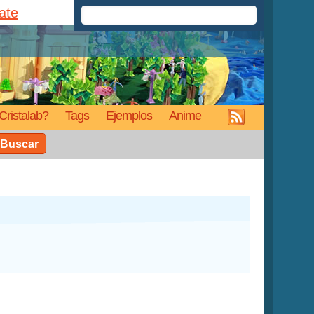
rate
Cristalab?
Tags
Ejemplos
Anime
Buscar