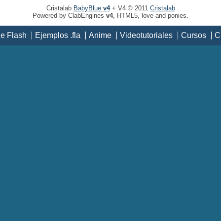
Cristalab
BabyBlue
v4
+ V4 © 2011
Cristalab
Powered by ClabEngines
v4
, HTML5, love and ponies.
de Flash
Ejemplos .fla
Anime
Videotutoriales
Cursos
C