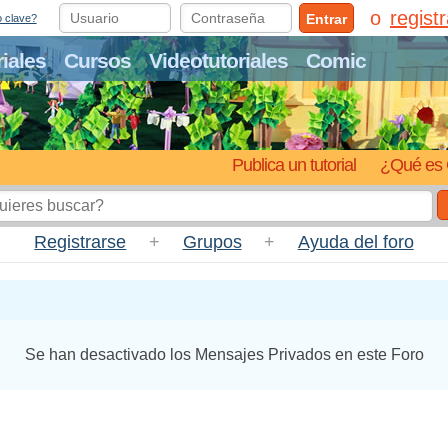
regist
Entrar
o clave?
riales
Cursos
Videotutoriales
Comic
Publica un tutorial
¿Qué es 
Registrarse
+
Grupos
+
Ayuda del foro
Se han desactivado los Mensajes Privados en este Foro