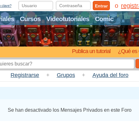
regist
Entrar
o clave?
riales
Cursos
Videotutoriales
Comic
Publica un tutorial
¿Qué es 
Registrarse
+
Grupos
+
Ayuda del foro
Se han desactivado los Mensajes Privados en este Foro