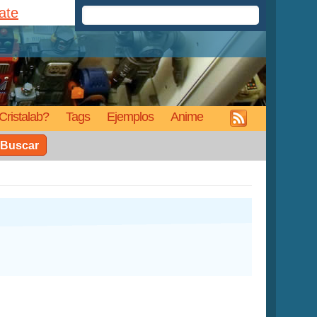
rate
Cristalab?
Tags
Ejemplos
Anime
Buscar