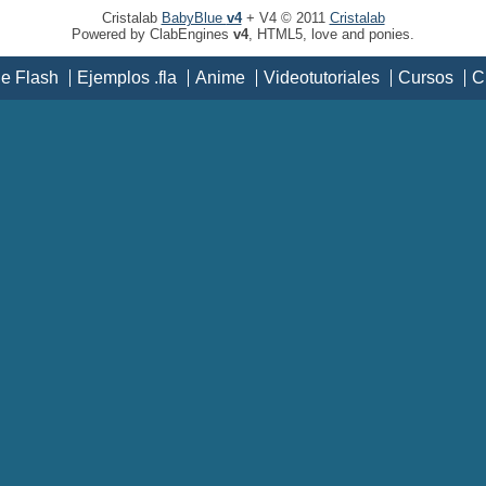
Cristalab
BabyBlue
v4
+ V4 © 2011
Cristalab
Powered by ClabEngines
v4
, HTML5, love and ponies.
de Flash
Ejemplos .fla
Anime
Videotutoriales
Cursos
C