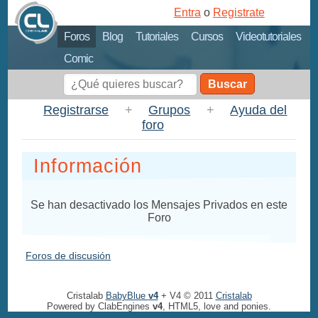
Entra
o
Registrate
Foros
Blog
Tutoriales
Cursos
Videotutoriales
Comic
Buscar
Registrarse
+
Grupos
+
Ayuda del
foro
Información
Se han desactivado los Mensajes Privados en este
Foro
Foros de discusión
Cristalab
BabyBlue
v4
+ V4 © 2011
Cristalab
Powered by ClabEngines
v4
, HTML5, love and ponies.