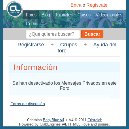
Entra
o
Registrate
Foros
Blog
Tutoriales
Cursos
Videotutoriales
Comic
Buscar
Registrarse
+
Grupos
+
Ayuda del
foro
Información
Se han desactivado los Mensajes Privados en este
Foro
Foros de discusión
Cristalab
BabyBlue
v4
+ V4 © 2011
Cristalab
Powered by ClabEngines
v4
, HTML5, love and ponies.