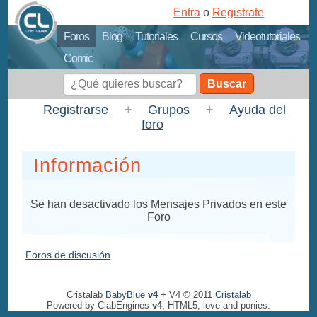
Entra
o
Registrate
Foros
Blog
Tutoriales
Cursos
Videotutoriales
Comic
Buscar
Registrarse
+
Grupos
+
Ayuda del
foro
Información
Se han desactivado los Mensajes Privados en este
Foro
Foros de discusión
Cristalab
BabyBlue
v4
+ V4 © 2011
Cristalab
Powered by ClabEngines
v4
, HTML5, love and ponies.