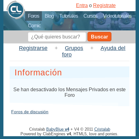
Entra
o
Registrate
Foros
Blog
Tutoriales
Cursos
Videotutoriales
Comic
Buscar
Registrarse
+
Grupos
+
Ayuda del
foro
Información
Se han desactivado los Mensajes Privados en este
Foro
Foros de discusión
Cristalab
BabyBlue
v4
+ V4 © 2011
Cristalab
Powered by ClabEngines
v4
, HTML5, love and ponies.