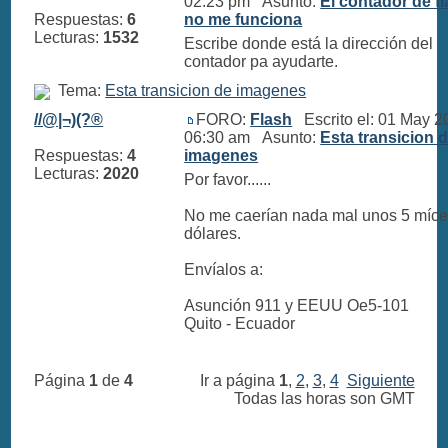
02:23 pm Asunto:
El contador de f
Respuestas:
6
no me funciona
Lecturas:
1532
Escribe donde está la dirección del
contador pa ayudarte.
Tema:
Esta transicion de imagenes
//@|¬)(?®
FORO:
Flash
Escrito el: 01 May 2
06:30 am Asunto:
Esta transicion 
Respuestas:
4
imagenes
Lecturas:
2020
Por favor......
No me caerían nada mal unos 5 míce
dólares.
Envíalos a:
Asunción 911 y EEUU Oe5-101
Quito - Ecuador
Página
1
de
4
Ir a página
1
,
2
,
3
,
4
Siguiente
Todas las horas son GMT