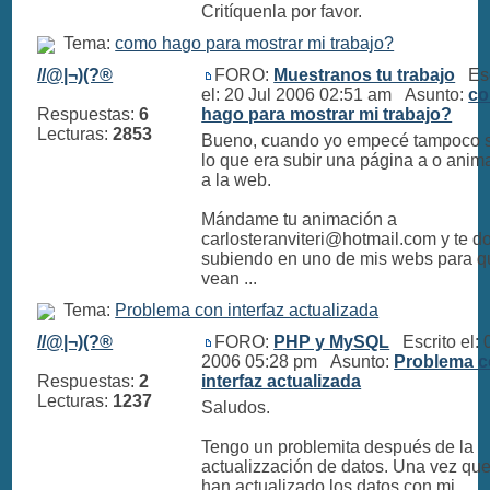
Critíquenla por favor.
Tema:
como hago para mostrar mi trabajo?
//@|¬)(?®
FORO:
Muestranos tu trabajo
Esc
el: 20 Jul 2006 02:51 am Asunto:
c
Respuestas:
6
hago para mostrar mi trabajo?
Lecturas:
2853
Bueno, cuando yo empecé tampoco 
lo que era subir una página a o anim
a la web.
Mándame tu animación a
carlosteranviteri@hotmail.com
y te d
subiendo en uno de mis webs para q
vean ...
Tema:
Problema con interfaz actualizada
//@|¬)(?®
FORO:
PHP y MySQL
Escrito el: 
2006 05:28 pm Asunto:
Problema 
Respuestas:
2
interfaz actualizada
Lecturas:
1237
Saludos.
Tengo un problemita después de la
actualizzación de datos. Una vez que
han actualizado los datos con mi