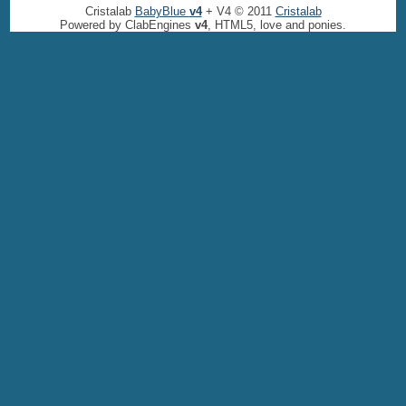
Cristalab
BabyBlue
v4
+ V4 © 2011
Cristalab
Powered by ClabEngines
v4
, HTML5, love and ponies.