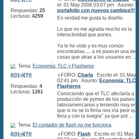
el: 01 May 2006 03:07 pm Asunto:
M
Respuestas:
25
portafolio con nuevos cambios!!!
Lecturas:
4259
En verdad me gusta tu diseño.
Lo que no me agrada mucho es la
interactividad que pones.
Ya le he visto y es muy común
encontrarlas..... a mi parecer una de 
cosas que atrae a los usuarios es: ...
Tema:
Economía: TLC y Flasheros
//@|¬)(?®
FORO:
Charla
Escrito el: 01 May 
02:41 pm Asunto:
Economía: TLC 
Respuestas:
4
Flasheros
Lecturas:
1261
Conociendo que el TLC afectaría a l
producción de pymes de los países
latinoamericanos y teniendo muy en 
que si no se lo firma nos iría peor qu
feria y con la suegra" ya que pot ...
Tema:
El contador de flash no me funciona
//@|¬)(?®
FORO:
Flash
Escrito el: 01 May 2