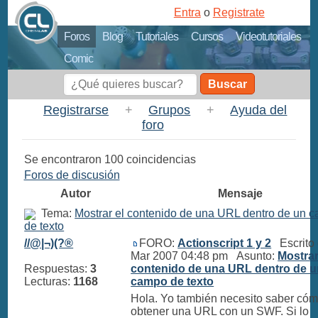
Entra
o
Registrate
Foros
Blog
Tutoriales
Cursos
Videotutoriales
Comic
Buscar
Registrarse
+
Grupos
+
Ayuda del
foro
Se encontraron 100 coincidencias
Foros de discusión
Autor
Mensaje
Tema:
Mostrar el contenido de una URL dentro de un 
de texto
//@|¬)(?®
FORO:
Actionscript 1 y 2
Escrito 
Mar 2007 04:48 pm Asunto:
Mostrar
Respuestas:
3
contenido de una URL dentro de u
Lecturas:
1168
campo de texto
Hola. Yo también necesito saber có
obtener una URL con un SWF. Si lo