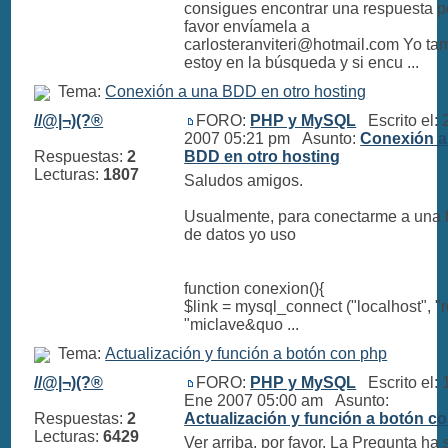
consigues encontrar una respuesta p
favor envíamela a
carlosteranviteri@hotmail.com
Yo ta
estoy en la búsqueda y si encu ...
Tema:
Conexión a una BDD en otro hosting
//@|¬)(?®
FORO:
PHP y MySQL
Escrito el: 
2007 05:21 pm Asunto:
Conexión a
Respuestas:
2
BDD en otro hosting
Lecturas:
1807
Saludos amigos.
Usualmente, para conectarme a una
de datos yo uso
function conexion(){
$link = mysql_connect ("localhost", "r
"miclave&quo ...
Tema:
Actualización y función a botón con php
//@|¬)(?®
FORO:
PHP y MySQL
Escrito el: 
Ene 2007 05:00 am Asunto:
Respuestas:
2
Actualización y función a botón c
Lecturas:
6429
Ver arriba, por favor. La Pregunta ha 