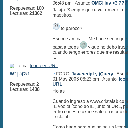
06:48 pm Asunto:
OMG! luv <3 ????
Respuestas:
100
Jajaja. Siempre quice ver un error de
Lecturas:
21062
maestros.
te parece?
Eso me anima..... Me hace sentir que
pasa a todos
y que no debo frust
cuando tengo errores que me result
...
Tema:
Icono en URL
//@|¬)(?®
FORO:
Javascript y jQuery
Escrit
01 May 2006 06:23 pm Asunto:
Ico
Respuestas:
2
URL
Lecturas:
1488
Holas.
Cuando ingreso a www.cristalab.com
IE veo el ícono de IE junto al URL, pe
entro con Firefox me sale un icono d
cristalab.
Cómo hago para que salga un ícono