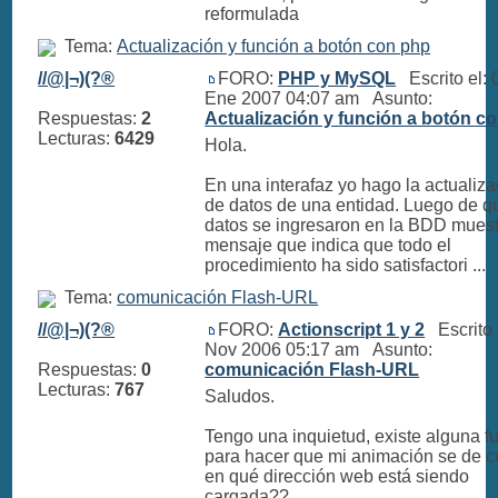
reformulada
Tema:
Actualización y función a botón con php
//@|¬)(?®
FORO:
PHP y MySQL
Escrito el: 
Ene 2007 04:07 am Asunto:
Respuestas:
2
Actualización y función a botón c
Lecturas:
6429
Hola.
En una interafaz yo hago la actualiza
de datos de una entidad. Luego de q
datos se ingresaron en la BDD muest
mensaje que indica que todo el
procedimiento ha sido satisfactori ...
Tema:
comunicación Flash-URL
//@|¬)(?®
FORO:
Actionscript 1 y 2
Escrito 
Nov 2006 05:17 am Asunto:
Respuestas:
0
comunicación Flash-URL
Lecturas:
767
Saludos.
Tengo una inquietud, existe alguna f
para hacer que mi animación se de c
en qué dirección web está siendo
cargada??