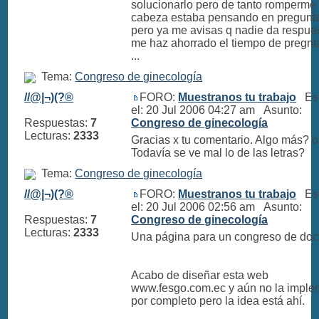
solucionarlo pero de tanto romperme 
cabeza estaba pensando en pregunt
pero ya me avisas q nadie da respue
me haz ahorrado el tiempo de pregnta
...
Tema:
Congreso de ginecología
//@|¬)(?®
FORO:
Muestranos tu trabajo
Esc
el: 20 Jul 2006 04:27 am Asunto:
Respuestas:
7
Congreso de ginecología
Lecturas:
2333
Gracias x tu comentario. Algo más? o
Todavía se ve mal lo de las letras?
Tema:
Congreso de ginecología
//@|¬)(?®
FORO:
Muestranos tu trabajo
Esc
el: 20 Jul 2006 02:56 am Asunto:
Respuestas:
7
Congreso de ginecología
Lecturas:
2333
Una página para un congreso de doc
Acabo de diseñar esta web
www.fesgo.com.ec y aún no la imple
por completo pero la idea está ahí.