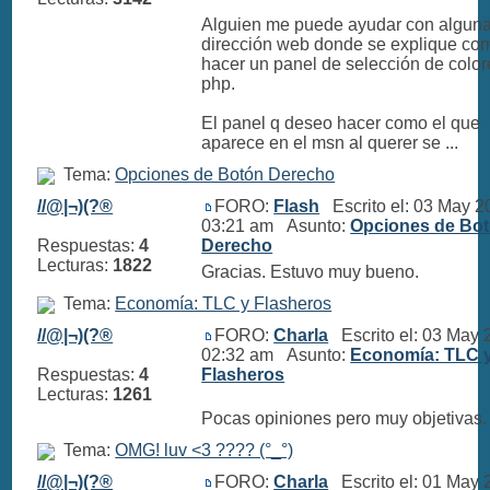
Alguien me puede ayudar con algun
dirección web donde se explique co
hacer un panel de selección de colo
php.
El panel q deseo hacer como el que
aparece en el msn al querer se ...
Tema:
Opciones de Botón Derecho
//@|¬)(?®
FORO:
Flash
Escrito el: 03 May 2
03:21 am Asunto:
Opciones de Bo
Respuestas:
4
Derecho
Lecturas:
1822
Gracias. Estuvo muy bueno.
Tema:
Economía: TLC y Flasheros
//@|¬)(?®
FORO:
Charla
Escrito el: 03 May 
02:32 am Asunto:
Economía: TLC 
Respuestas:
4
Flasheros
Lecturas:
1261
Pocas opiniones pero muy objetivas
Tema:
OMG! luv <3 ???? (°_°)
//@|¬)(?®
FORO:
Charla
Escrito el: 01 May 