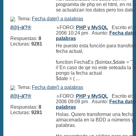
programita de php en el html, en mi 
se actualizan los datos pero los dato .
Tema:
Fecha date() a palabras
//@|¬)(?®
FORO:
PHP y MySQL
Escrito el: 
2006 10:24 pm Asunto:
Fecha date(
Respuestas:
8
palabras
Lecturas:
9281
He puesto esta función para transfor
fecha actual,
function FechaEs ($sintax,$date = '') 
// En caso de qe no este seteada la f
pongo la fecha actual
$date = ( ...
Tema:
Fecha date() a palabras
//@|¬)(?®
FORO:
PHP y MySQL
Escrito el: 
2006 09:09 pm Asunto:
Fecha date(
Respuestas:
8
palabras
Lecturas:
9281
Holas. Quiero transformar una fecha
almacenada en la BDD a números y
palabras.