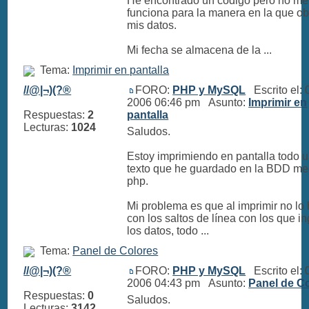
He encontrado un código pero no me
funciona para la manera en la que o
mis datos.
Mi fecha se almacena de la ...
Tema:
Imprimir en pantalla
//@|¬)(?®
FORO:
PHP y MySQL
Escrito el: 
2006 06:46 pm Asunto:
Imprimir en
Respuestas:
2
pantalla
Lecturas:
1024
Saludos.
Estoy imprimiendo en pantalla todo 
texto que he guardado en la BDD me
php.
Mi problema es que al imprimir no lo
con los saltos de línea con los que i
los datos, todo ...
Tema:
Panel de Colores
//@|¬)(?®
FORO:
PHP y MySQL
Escrito el: 
2006 04:43 pm Asunto:
Panel de C
Respuestas:
0
Saludos.
Lecturas:
3142