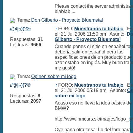
Please contact the server administrat
blablab ...
Tema:
Don Gilberto - Proyecto Bluemetal
//@|¬)(?®
FORO:
Muestranos tu trabajo
Esc
el: 21 Jul 2006 11:50 pm Asunto:
D
Respuestas:
31
Gilberto - Proyecto Bluemetal
Lecturas:
9666
Cuando pones el sitio en español to
debería salir en español pero las
especificaciones de un producto que 
azar estaba en inglés. Muy buen trab
me gustó!
Tema:
Opinen sobre mi logo
//@|¬)(?®
FORO:
Muestranos tu trabajo
Esc
el: 21 Jul 2006 05:19 am Asunto:
Op
Respuestas:
9
sobre mi logo
Lecturas:
2097
Acaso eso no lleva la idea básica de 
BMW?
http://www.hmcars.sk/images/logo_b
Oye pana otra cosa. Lo del foro para