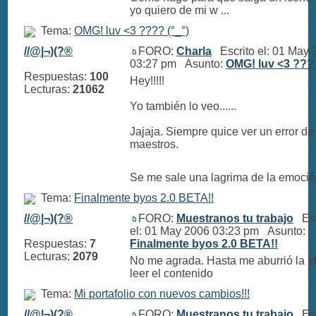
yo quiero de mi w ...
Tema:
OMG! luv <3 ???? (°_°)
//@|¬)(?®
FORO:
Charla
Escrito el: 01 May 
03:27 pm Asunto:
OMG! luv <3 ????
Respuestas:
100
Hey!!!!!
Lecturas:
21062
Yo también lo veo......
Jajaja. Siempre quice ver un error de
maestros.
Se me sale una lagrima de la emoci
Tema:
Finalmente byos 2.0 BETA!!
//@|¬)(?®
FORO:
Muestranos tu trabajo
Esc
el: 01 May 2006 03:23 pm Asunto:
Respuestas:
7
Finalmente byos 2.0 BETA!!
Lecturas:
2079
No me agrada. Hasta me aburrió la i
leer el contenido
Tema:
Mi portafolio con nuevos cambios!!!
//@|¬)(?®
FORO:
Muestranos tu trabajo
Esc