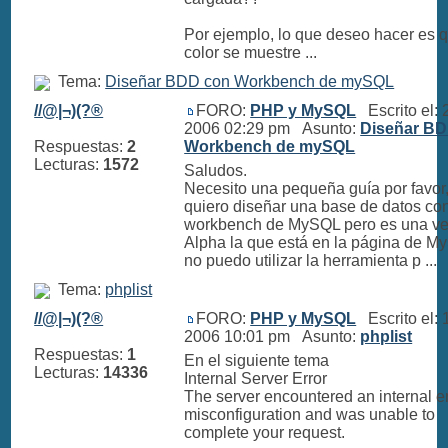
Por ejemplo, lo que deseo hacer es 
color se muestre ...
Tema:
Diseñar BDD con Workbench de mySQL
//@|¬)(?®
FORO:
PHP y MySQL
Escrito el: 
2006 02:29 pm Asunto:
Diseñar B
Respuestas:
2
Workbench de mySQL
Lecturas:
1572
Saludos.
Necesito una pequeña guía por favor
quiero diseñar una base de datos co
workbench de MySQL pero es una ve
Alpha la que está en la página de M
no puedo utilizar la herramienta p ...
Tema:
phplist
//@|¬)(?®
FORO:
PHP y MySQL
Escrito el: 
2006 10:01 pm Asunto:
phplist
Respuestas:
1
En el siguiente tema
Lecturas:
14336
Internal Server Error
The server encountered an internal er
misconfiguration and was unable to
complete your request.