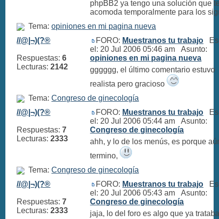
phpBB2 ya tengo una solución que t
acomoda temporalmente para los sign
Tema:
opiniones en mi pagina nueva
//@|¬)(?®
FORO:
Muestranos tu trabajo
Esc
el: 20 Jul 2006 05:46 am Asunto:
Respuestas:
6
opiniones en mi pagina nueva
Lecturas:
2142
gggggg, el último comentario estuvo
realista pero gracioso
Tema:
Congreso de ginecología
//@|¬)(?®
FORO:
Muestranos tu trabajo
Esc
el: 20 Jul 2006 05:44 am Asunto:
Respuestas:
7
Congreso de ginecología
Lecturas:
2333
ahh, y lo de los menús, es porque aú
termino,
Tema:
Congreso de ginecología
//@|¬)(?®
FORO:
Muestranos tu trabajo
Esc
el: 20 Jul 2006 05:43 am Asunto:
Respuestas:
7
Congreso de ginecología
Lecturas:
2333
jaja, lo del foro es algo que ya tratab