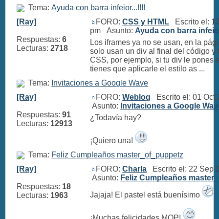
Tema:
Ayuda con barra infeior...!!!!
[Ray]
FORO:
CSS y HTML
Escrito el: 1
pm Asunto:
Ayuda con barra infeior.
Respuestas:
6
Los iframes ya no se usan, en la pá
Lecturas:
2718
solo usan un div al final del código y
CSS, por ejemplo, si tu div le pones el
tienes que aplicarle el estilo as ...
Tema:
Invitaciones a Google Wave
[Ray]
FORO:
Weblog
Escrito el: 01 Oct
Asunto:
Invitaciones a Google Wav
Respuestas:
91
¿Todavía hay?
Lecturas:
12913
¡Quiero una!
Tema:
Feliz Cumpleaños master_of_puppetz
[Ray]
FORO:
Charla
Escrito el: 22 Sep
Asunto:
Feliz Cumpleaños master
Respuestas:
18
Jajaja! El pastel está buenísimo
Lecturas:
1963
¡Muchas felicidades MOP!