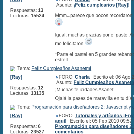
Asunto:
¡Feliz cumpleaños [Ray]!
Respuestas:
13
Mmm...parece que pocos recordaron
Lecturas:
15524
Igual, muchas gracias por el pastel 
me felicitaron
*Parte el pastel en 5 grandes reban
estrell ...
Tema:
Feliz Cumpleaños Asanetml
[Ray]
FORO:
Charla
Escrito el: 06 Ago
Asunto:
Feliz Cumpleaños Asanet
Respuestas:
12
¡Muchas felicidades Asanet!
Lecturas:
13135
Ojalá la pases de maravilla en tu día
Tema:
Programación para diseñadores 2: Javascript y 
[Ray]
FORO:
Tutoriales y artículos ¡Env
aquí!
Escrito el: 05 Feb 2010 09:5
Respuestas:
6
Programación para diseñadores 2: 
Lecturas:
23527
comentarios