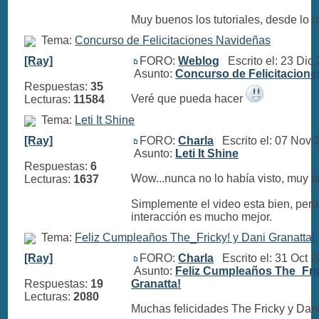
Muy buenos los tutoriales, desde lo
Tema:
Concurso de Felicitaciones Navideñas
[Ray]
FORO:
Weblog
Escrito el: 23 Dic
Asunto:
Concurso de Felicitacion
Respuestas:
35
Veré que pueda hacer
Lecturas:
11584
Tema:
Leti It Shine
[Ray]
FORO:
Charla
Escrito el: 07 Nov
Asunto:
Leti It Shine
Respuestas:
6
Wow...nunca no lo había visto, muy
Lecturas:
1637
Simplemente el video esta bien, per
interacción es mucho mejor.
Tema:
Feliz Cumpleaños The_Fricky! y Dani Granatta!
[Ray]
FORO:
Charla
Escrito el: 31 Oct 
Asunto:
Feliz Cumpleaños The_Fric
Respuestas:
19
Granatta!
Lecturas:
2080
Muchas felicidades The Fricky y Dan