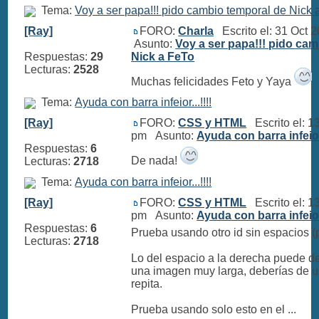
Tema:
Voy a ser papa!!! pido cambio temporal de Nick 
[Ray]
FORO:
Charla
Escrito el: 31 Oct 
Asunto:
Voy a ser papa!!! pido ca
Respuestas:
29
Nick a FeTo
Lecturas:
2528
Muchas felicidades Feto y Yaya
Tema:
Ayuda con barra infeior...!!!!
[Ray]
FORO:
CSS y HTML
Escrito el: 1
pm Asunto:
Ayuda con barra infeior.
Respuestas:
6
De nada!
Lecturas:
2718
Tema:
Ayuda con barra infeior...!!!!
[Ray]
FORO:
CSS y HTML
Escrito el: 1
pm Asunto:
Ayuda con barra infeior.
Respuestas:
6
Prueba usando otro id sin espacios (p
Lecturas:
2718
Lo del espacio a la derecha puede d
una imagen muy larga, deberías de u
repita.
Prueba usando solo esto en el ...