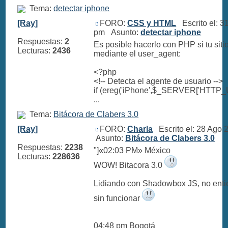
Tema:
detectar iphone
[Ray]
FORO:
CSS y HTML
Escrito el: 3
pm Asunto:
detectar iphone
Respuestas:
2
Es posible hacerlo con PHP si tu sitio
Lecturas:
2436
mediante el user_agent:
<?php
<!-- Detecta el agente de usuario -->
if (ereg('iPhone',$_SERVER['HTT
...
Tema:
Bitácora de Clabers 3.0
[Ray]
FORO:
Charla
Escrito el: 28 Ago
Asunto:
Bitácora de Clabers 3.0
Respuestas:
2238
"]«02:03 PM» México
Lecturas:
228636
WOW! Bitacora 3.0
Lidiando con Shadowbox JS, no enti
sin funcionar
04:48 pm Bogotá