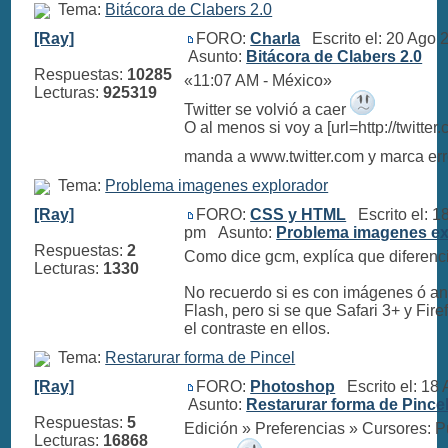
Tema:
Bitácora de Clabers 2.0
[Ray]
FORO:
Charla
Escrito el: 20 Ago
Asunto:
Bitácora de Clabers 2.0
Respuestas:
10285
«11:07 AM - México»
Lecturas:
925319
Twitter se volvió a caer
O al menos si voy a [url=http://twitter
manda a www.twitter.com y marca er
Tema:
Problema imagenes explorador
[Ray]
FORO:
CSS y HTML
Escrito el: 1
pm Asunto:
Problema imagenes ex
Respuestas:
2
Como dice gcm, explíca que diferenci
Lecturas:
1330
No recuerdo si es con imágenes ó a
Flash, pero si se que Safari 3+ y Fir
el contraste en ellos.
Tema:
Restarurar forma de Pincel
[Ray]
FORO:
Photoshop
Escrito el: 18
Asunto:
Restarurar forma de Pince
Respuestas:
5
Edición » Preferencias » Cursores: P
Lecturas:
16868