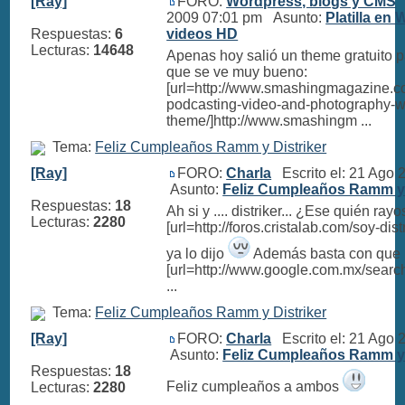
[Ray]
FORO:
Wordpress, blogs y CMS
E
2009 07:01 pm Asunto:
Platilla en
Respuestas:
6
videos HD
Lecturas:
14648
Apenas hoy salió un theme gratuito 
que se ve muy bueno:
[url=http://www.smashingmagazine.c
podcasting-video-and-photography-w
theme/]http://www.smashingm ...
Tema:
Feliz Cumpleaños Ramm y Distriker
[Ray]
FORO:
Charla
Escrito el: 21 Ago
Asunto:
Feliz Cumpleaños Ramm y 
Respuestas:
18
Ah si y .... distriker... ¿Ese quién ray
Lecturas:
2280
[url=http://foros.cristalab.com/soy-dis
ya lo dijo
Además basta con que
[url=http://www.google.com.mx/searc
...
Tema:
Feliz Cumpleaños Ramm y Distriker
[Ray]
FORO:
Charla
Escrito el: 21 Ago
Asunto:
Feliz Cumpleaños Ramm y 
Respuestas:
18
Feliz cumpleaños a ambos
Lecturas:
2280