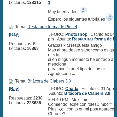
Lecturas:
128315
1
Muy buen video!
Espero los siguentes tutoriales
Tema:
Restarurar forma de Pincel
[Ray]
FORO:
Photoshop
Escrito el: 04
pm Asunto:
Restarurar forma de Pi
Respuestas:
5
Gracias x tu respuesta amigo
Lecturas:
16868
Mas ahora deseo saber como es que 
efecto
si en ningun momento he entrado a l
menciona
para modificar el tipo de cursor
Agradeceria ...
Tema:
Bitácora de Clabers 3.0
[Ray]
FORO:
Charla
Escrito el: 31 Ago
Asunto:
Bitácora de Clabers 3.0
Respuestas:
2238
«04:40 PM - México»
Lecturas:
228636
Comiendo leche con rolesBimbo™ y
Plus, ¿el iconito en mi post aparecer
Chrome?