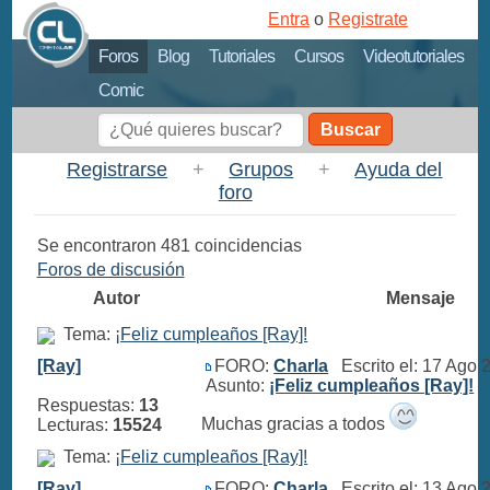
Entra
o
Registrate
Foros
Blog
Tutoriales
Cursos
Videotutoriales
Comic
Buscar
Registrarse
+
Grupos
+
Ayuda del
foro
Se encontraron 481 coincidencias
Foros de discusión
Autor
Mensaje
Tema:
¡Feliz cumpleaños [Ray]!
[Ray]
FORO:
Charla
Escrito el: 17 Ago
Asunto:
¡Feliz cumpleaños [Ray]!
Respuestas:
13
Muchas gracias a todos
Lecturas:
15524
Tema:
¡Feliz cumpleaños [Ray]!
[Ray]
FORO:
Charla
Escrito el: 13 Ago