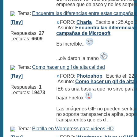
empresa que da asco y no les sorpren
Tema:
Encuentra las diferencias entre estas campañas 
[Ray]
FORO:
Charla
Escrito el: 25 Ago
Asunto:
Encuentra las diferencias 
Respuestas:
27
campañas de Microsoft
Lecturas:
6609
Es increíble...
...olvidaron la mano
Tema:
Como hacer un gif de alta calidad
[Ray]
FORO:
Photoshop
Escrito el: 22
Asunto:
Como hacer un gif de alta 
Respuestas:
1
IE6 es una basura que no sirve para
Lecturas:
19473
bajar Firefox
Las imágenes GIF no pueden ser tra
no soporta transparencia aplha, sopo
transparentes que es d ...
Tema:
Platilla en Wordpress para videos HD