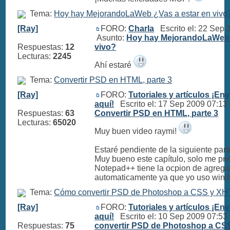
Tema:
Hoy hay MejorandoLaWeb ¿Vas a estar en vivo
[Ray]
FORO:
Charla
Escrito el: 22 Sep
Asunto:
Hoy hay MejorandoLaWeb 
Respuestas:
12
vivo?
Lecturas:
2245
Ahí estaré
Tema:
Convertir PSD en HTML, parte 3
[Ray]
FORO:
Tutoriales y artículos ¡Env
aquí!
Escrito el: 17 Sep 2009 07:1
Respuestas:
63
Convertir PSD en HTML, parte 3
Lecturas:
65020
Muy buen video raymi!
Estaré pendiente de la siguiente part
Muy bueno este capítulo, solo me pre
Notepad++ tiene la ocpion de agregar
automaticamente ya que yo uso windo
Tema:
Cómo convertir PSD de Photoshop a CSS y XHT
[Ray]
FORO:
Tutoriales y artículos ¡Env
aquí!
Escrito el: 10 Sep 2009 07:5
Respuestas:
75
convertir PSD de Photoshop a CS