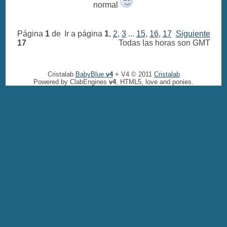
normal
Página
1
de
Ir a página
1
,
2
,
3
...
15
,
16
,
17
Siguiente
17
Todas las horas son GMT
Cristalab
BabyBlue
v4
+ V4 © 2011
Cristalab
Powered by ClabEngines
v4
, HTML5, love and ponies.