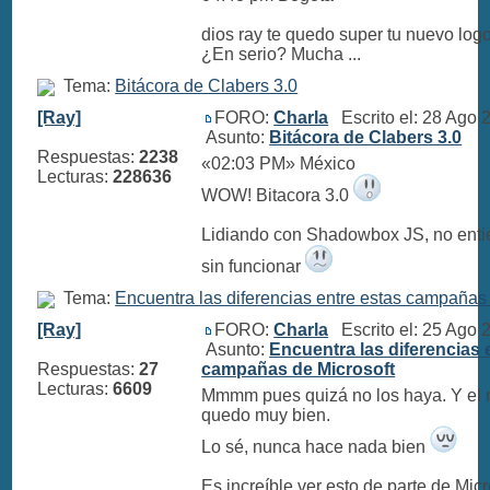
dios ray te quedo super tu nuevo logo.
¿En serio? Mucha ...
Tema:
Bitácora de Clabers 3.0
[Ray]
FORO:
Charla
Escrito el: 28 Ago
Asunto:
Bitácora de Clabers 3.0
Respuestas:
2238
«02:03 PM» México
Lecturas:
228636
WOW! Bitacora 3.0
Lidiando con Shadowbox JS, no enti
sin funcionar
Tema:
Encuentra las diferencias entre estas campañas 
[Ray]
FORO:
Charla
Escrito el: 25 Ago
Asunto:
Encuentra las diferencias 
Respuestas:
27
campañas de Microsoft
Lecturas:
6609
Mmmm pues quizá no los haya. Y el 
quedo muy bien.
Lo sé, nunca hace nada bien
Es increíble ver esto de parte de Micr