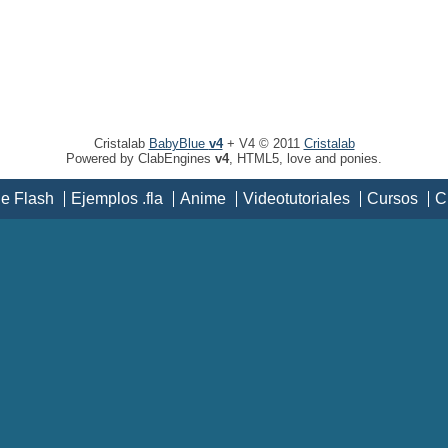
Cristalab
BabyBlue
v4
+ V4 © 2011
Cristalab
Powered by ClabEngines
v4
, HTML5, love and ponies.
de Flash
Ejemplos .fla
Anime
Videotutoriales
Cursos
C