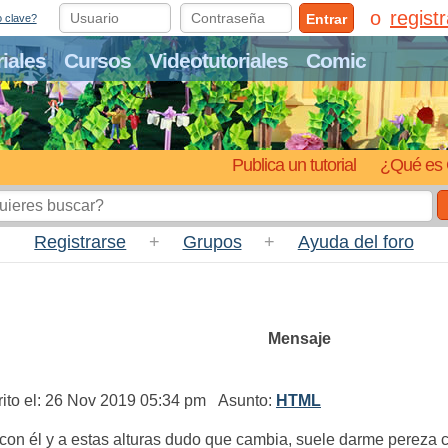
regist
Entrar
o clave?
riales
Cursos
Videotutoriales
Comic
Publica un tutorial
¿Qué es 
Registrarse
+
Grupos
+
Ayuda del foro
Mensaje
to el: 26 Nov 2019 05:34 pm Asunto:
HTML
con él y a estas alturas dudo que cambia, suele darme pereza