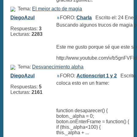
Tema:
El mejor acto de magia
DiegoAzul
FORO:
Charla
Escrito el: 24 Ene
Buscando algunos trucos de magia p
Respuestas:
3
Lecturas:
2283
Este me gusto porque sé que este si 
http://www.youtube.com/v/b5gnFVFI
Tema:
Desvanecimiento alpha
DiegoAzul
FORO:
Actionscript 1 y 2
Escrito 
coloca esto en un frame:
Respuestas:
5
Lecturas:
2161
function desaparecer() {
boton._alpha = 0;
boton.onEnterFrame = function() {
if (this._alpha<100) {
this._alpha + ...