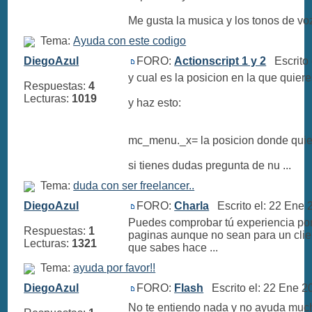
Me gusta la musica y los tonos de vo
Tema:
Ayuda con este codigo
DiegoAzul
FORO:
Actionscript 1 y 2
Escrito 
y cual es la posicion en la que quier
Respuestas:
4
Lecturas:
1019
y haz esto:
mc_menu._x= la posicion donde quie
si tienes dudas pregunta de nu ...
Tema:
duda con ser freelancer..
DiegoAzul
FORO:
Charla
Escrito el: 22 Ene
Puedes comprobar tú experiencia por
Respuestas:
1
paginas aunque no sean para un clien
Lecturas:
1321
que sabes hace ...
Tema:
ayuda por favor!!
DiegoAzul
FORO:
Flash
Escrito el: 22 Ene 
No te entiendo nada y no ayuda mucho