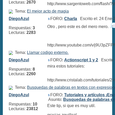
Lecturas:
2670
http://www.sargentoweb.com/flash/?
Tema:
El mejor acto de magia
DiegoAzul
FORO:
Charla
Escrito el: 24 Ene
Otro , pero este es del mero mero.
Respuestas:
3
Lecturas:
2283
http://www.youtube.com/v/j9U3pZF
Tema:
Llamar codigo externo.
DiegoAzul
FORO:
Actionscript 1 y 2
Escrito 
mira estos tutoriales:
Respuestas:
8
Lecturas:
2260
http://www.cristalab.com/tutoriales/2-r
Tema:
Busquedas de palabras en textos con expresion
DiegoAzul
FORO:
Tutoriales y artículos ¡Env
Asunto:
Busquedas de palabras en
Respuestas:
10
Este tip, si que es muy util.
Lecturas:
23812
gracias zguillez!.