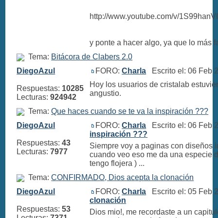
http://www.youtube.com/v/1S99han
y ponte a hacer algo, ya que lo más fac
Tema:
Bitácora de Clabers 2.0
DiegoAzul
FORO:
Charla
Escrito el: 06 Feb
Hoy los usuarios de cristalab estuvier
Respuestas:
10285
angustio.
Lecturas:
924942
Tema:
Que haces cuando se te va la inspiración ???
DiegoAzul
FORO:
Charla
Escrito el: 06 Feb
inspiración ???
Respuestas:
43
Siempre voy a paginas con diseños 
Lecturas:
7977
cuando veo eso me da una especie de 
tengo flojera ) ...
Tema:
CONFIRMADO, Dios acepta la clonación
DiegoAzul
FORO:
Charla
Escrito el: 05 Feb
clonación
Respuestas:
53
Dios mio!, me recordaste a un capitul
Lecturas:
7371