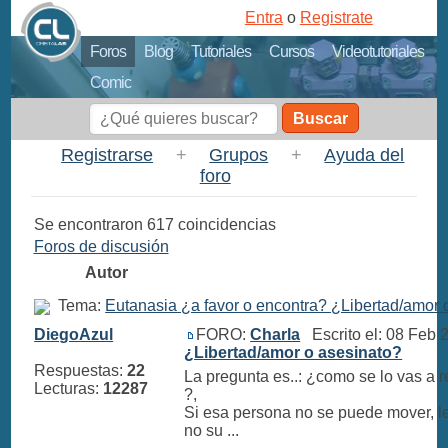
Entra
o
Registrate
Foros
Blog
Tutoriales
Cursos
Videotutoriales
Comic
Buscar
Registrarse
+
Grupos
+
Ayuda del
foro
Se encontraron 617 coincidencias
Foros de discusión
Autor
Tema:
Eutanasia ¿a favor o encontra? ¿Libertad/amor 
DiegoAzul
FORO:
Charla
Escrito el: 08 Feb
¿Libertad/amor o asesinato?
Respuestas:
22
La pregunta es..: ¿como se lo vas a 
Lecturas:
12287
?,
Si esa persona no se puede mover, le
no su ...