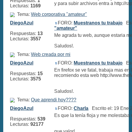
Respuestas:
1
y para subir archivos entra a http://r
Lecturas:
1169
Tema:
Web corporativa "amateur"
DiegoAzul
FORO:
Muestranos tu trabajo
Escr
"amateur"
Respuestas:
13
Me agrada tu web, aunque estaria mejo
Lecturas:
3557
Saludos!.
Tema:
Web creada por mi
DiegoAzul
FORO:
Muestranos tu trabajo
Escr
En firefox se ve fatal, trabaja mas e
Respuestas:
15
recomiendo esta web http://www.thef
Lecturas:
3575
Saludos!.
Tema:
Que aprendi hoy????
DiegoAzul
FORO:
Charla
Escrito el: 19 Ene
Es que la tenía floja y me molestab
Respuestas:
539
Lecturas:
92177
que valor!.