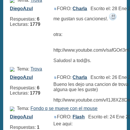
Tema:
Trova
DiegoAzul
FORO:
Charla
Escrito el: 28 Ene
me gustan sus canciones!.
Respuestas:
6
Lecturas:
1779
otra:
http://www.youtube.com/v/safGOrl
Saludos! a tod@s.
Tema:
Trova
DiegoAzul
FORO:
Charla
Escrito el: 26 Ene
Bueno les dejo una cancion de trova 
Respuestas:
6
alguna que les guste)
Lecturas:
1779
http://www.youtube.com/v/I1J8XZ8D
Tema:
Fondo q se mueve con el mouse
DiegoAzul
FORO:
Flash
Escrito el: 24 Ene 
Lee aqui:
Respuestas:
1