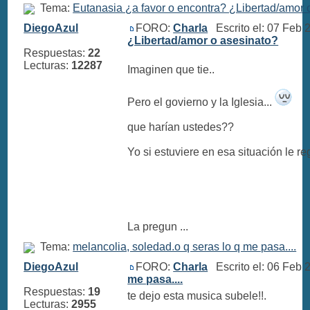
Tema:
Eutanasia ¿a favor o encontra? ¿Libertad/amor 
DiegoAzul
FORO:
Charla
Escrito el: 07 Feb
¿Libertad/amor o asesinato?
Respuestas:
22
Lecturas:
12287
Imaginen que tie..
Pero el govierno y la Iglesia...
que harían ustedes??
Yo si estuviere en esa situación le reg
La pregun ...
Tema:
melancolia, soledad.o q seras lo q me pasa....
DiegoAzul
FORO:
Charla
Escrito el: 06 Feb
me pasa....
Respuestas:
19
te dejo esta musica subele!!.
Lecturas:
2955