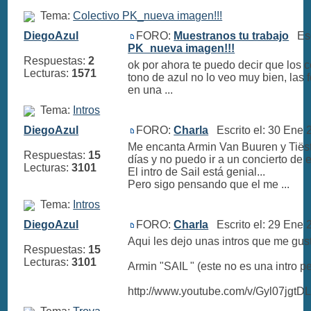
Tema:
Colectivo PK_nueva imagen!!!
DiegoAzul
FORO:
Muestranos tu trabajo
Escr
PK_nueva imagen!!!
Respuestas:
2
ok por ahora te puedo decir que los 
Lecturas:
1571
tono de azul no lo veo muy bien, las 
en una ...
Tema:
Intros
DiegoAzul
FORO:
Charla
Escrito el: 30 Ene
Me encanta Armin Van Buuren y Tiëst
Respuestas:
15
días y no puedo ir a un concierto de el
Lecturas:
3101
El intro de Sail está genial...
Pero sigo pensando que el me ...
Tema:
Intros
DiegoAzul
FORO:
Charla
Escrito el: 29 Ene
Aqui les dejo unas intros que me gust
Respuestas:
15
Lecturas:
3101
Armin "SAIL " (este no es una intro p
http://www.youtube.com/v/Gyl07jgtD