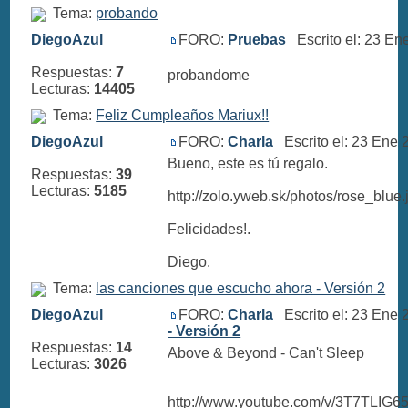
Tema:
probando
DiegoAzul
FORO:
Pruebas
Escrito el: 23 E
Respuestas:
7
probandome
Lecturas:
14405
Tema:
Feliz Cumpleaños Mariux!!
DiegoAzul
FORO:
Charla
Escrito el: 23 Ene
Bueno, este es tú regalo.
Respuestas:
39
Lecturas:
5185
http://zolo.yweb.sk/photos/rose_blue.
Felicidades!.
Diego.
Tema:
las canciones que escucho ahora - Versión 2
DiegoAzul
FORO:
Charla
Escrito el: 23 Ene
- Versión 2
Respuestas:
14
Above & Beyond - Can't Sleep
Lecturas:
3026
http://www.youtube.com/v/3T7TLIG