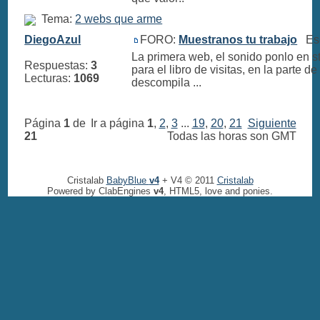
Tema:
2 webs que arme
DiegoAzul
FORO:
Muestranos tu trabajo
Escr
La primera web, el sonido ponlo en st
Respuestas:
3
para el libro de visitas, en la parte 
Lecturas:
1069
descompila ...
Página
1
de
Ir a página
1
,
2
,
3
...
19
,
20
,
21
Siguiente
21
Todas las horas son GMT
Cristalab
BabyBlue
v4
+ V4 © 2011
Cristalab
Powered by ClabEngines
v4
, HTML5, love and ponies.