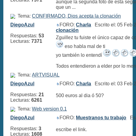
aunque la segunda foto de esta segu
que un ...
Tema:
CONFIRMADO, Dios acepta la clonación
DiegoAzul
FORO:
Charla
Escrito el: 05 Feb
clonación
Respuestas:
53
Zguillez tu fuiste el único capaz de 
Lecturas:
7371
eso habla mal de ti
yo también lo entendí
Todos entendieron a elder por lo meno
Tema:
ARTVISUAL
DiegoAzul
FORO:
Charla
Escrito el: 03 Feb
Respuestas:
21
500 euros al dia ó 50?
Lecturas:
6261
Tema:
Web version 0.1
DiegoAzul
FORO:
Muestranos tu trabajo
Escr
Respuestas:
3
escribe el link.
Lecturas:
1608