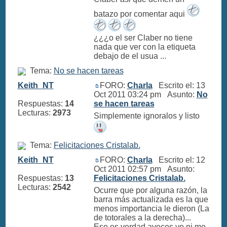
batazo por comentar aqui
¿¿¿o el ser Claber no tiene
nada que ver con la etiqueta
debajo de el usua ...
Tema:
No se hacen tareas
Keith_NT
FORO:
Charla
Escrito el: 13
Oct 2011 03:24 pm Asunto:
No
Respuestas:
14
se hacen tareas
Lecturas:
2973
Simplemente ignoralos y listo
Tema:
Felicitaciones Cristalab.
Keith_NT
FORO:
Charla
Escrito el: 12
Oct 2011 02:57 pm Asunto:
Respuestas:
13
Felicitaciones Cristalab.
Lecturas:
2542
Ocurre que por alguna razón, la
barra más actualizada es la que
menos importancia le dieron (La
de totorales a la derecha)...
Eso es verdad aveces yo ni me