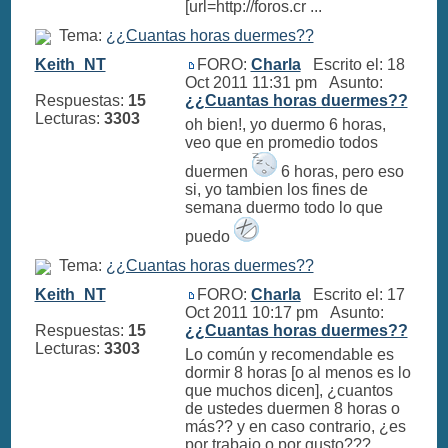
[url=http://foros.cr ...
Tema:
¿¿Cuantas horas duermes??
Keith_NT
FORO:
Charla
Escrito el: 18
Oct 2011 11:31 pm Asunto:
Respuestas:
15
¿¿Cuantas horas duermes??
Lecturas:
3303
oh bien!, yo duermo 6 horas,
veo que en promedio todos
duermen
6 horas, pero eso
si, yo tambien los fines de
semana duermo todo lo que
puedo
Tema:
¿¿Cuantas horas duermes??
Keith_NT
FORO:
Charla
Escrito el: 17
Oct 2011 10:17 pm Asunto:
Respuestas:
15
¿¿Cuantas horas duermes??
Lecturas:
3303
Lo común y recomendable es
dormir 8 horas [o al menos es lo
que muchos dicen], ¿cuantos
de ustedes duermen 8 horas o
más?? y en caso contrario, ¿es
por trabajo o por gusto???