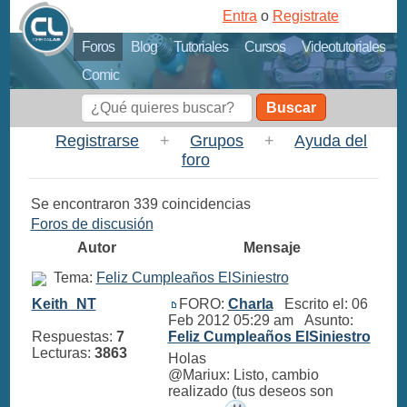
Entra
o
Registrate
Foros
Blog
Tutoriales
Cursos
Videotutoriales
Comic
Buscar
Registrarse
+
Grupos
+
Ayuda del
foro
Se encontraron 339 coincidencias
Foros de discusión
Autor
Mensaje
Tema:
Feliz Cumpleaños ElSiniestro
Keith_NT
FORO:
Charla
Escrito el: 06
Feb 2012 05:29 am Asunto:
Respuestas:
7
Feliz Cumpleaños ElSiniestro
Lecturas:
3863
Holas
@Mariux: Listo, cambio
realizado (tus deseos son