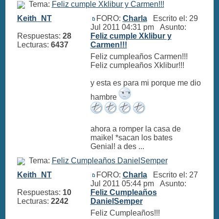
Tema:
Feliz cumple Xklibur y Carmen!!!
Keith_NT
FORO:
Charla
Escrito el: 29
Jul 2011 04:31 pm Asunto:
Respuestas:
28
Feliz cumple Xklibur y
Lecturas:
6437
Carmen!!!
Feliz cumpleaños Carmen!!!
Feliz cumpleaños Xklibur!!!
y esta es para mi porque me dio
hambre
ahora a romper la casa de
maikel *sacan los bates
Genial! a des ...
Tema:
Feliz Cumpleaños DanielSemper
Keith_NT
FORO:
Charla
Escrito el: 27
Jul 2011 05:44 pm Asunto:
Respuestas:
10
Feliz Cumpleaños
Lecturas:
2242
DanielSemper
Feliz Cumpleaños!!!