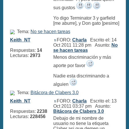
sus gustos
Yo digo Terminator 3 y garfield
[me aburre], y Don gato [pesimo]
Tema:
No se hacen tareas
Keith_NT
FORO:
Charla
Escrito el: 14
Oct 2011 11:28 pm Asunto:
No
Respuestas:
14
se hacen tareas
Lecturas:
2973
Menos discriminación y más
aporte por favor
Nadie esta discriminando a
alguien
Tema:
Bitácora de Clabers 3.0
Keith_NT
FORO:
Charla
Escrito el: 13
Oct 2011 03:37 pm Asunto:
Respuestas:
2238
Bitácora de Clabers 3.0
Lecturas:
228456
Debajo de mi nombre de
usuario no tiene la etiqueta
Claber asi que demen un