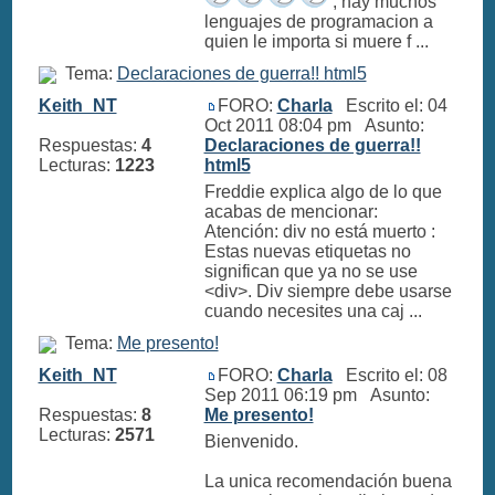
, hay muchos
lenguajes de programacion a
quien le importa si muere f ...
Tema:
Declaraciones de guerra!! html5
Keith_NT
FORO:
Charla
Escrito el: 04
Oct 2011 08:04 pm Asunto:
Respuestas:
4
Declaraciones de guerra!!
Lecturas:
1223
html5
Freddie explica algo de lo que
acabas de mencionar:
Atención: div no está muerto :
Estas nuevas etiquetas no
significan que ya no se use
<div>. Div siempre debe usarse
cuando necesites una caj ...
Tema:
Me presento!
Keith_NT
FORO:
Charla
Escrito el: 08
Sep 2011 06:19 pm Asunto:
Respuestas:
8
Me presento!
Lecturas:
2571
Bienvenido.
La unica recomendación buena