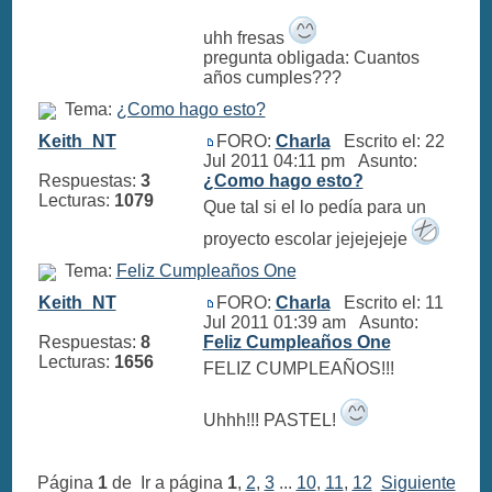
uhh fresas
pregunta obligada: Cuantos
años cumples???
Tema:
¿Como hago esto?
Keith_NT
FORO:
Charla
Escrito el: 22
Jul 2011 04:11 pm Asunto:
Respuestas:
3
¿Como hago esto?
Lecturas:
1079
Que tal si el lo pedía para un
proyecto escolar jejejejeje
Tema:
Feliz Cumpleaños One
Keith_NT
FORO:
Charla
Escrito el: 11
Jul 2011 01:39 am Asunto:
Respuestas:
8
Feliz Cumpleaños One
Lecturas:
1656
FELIZ CUMPLEAÑOS!!!
Uhhh!!! PASTEL!
Página
1
de
Ir a página
1
,
2
,
3
...
10
,
11
,
12
Siguiente