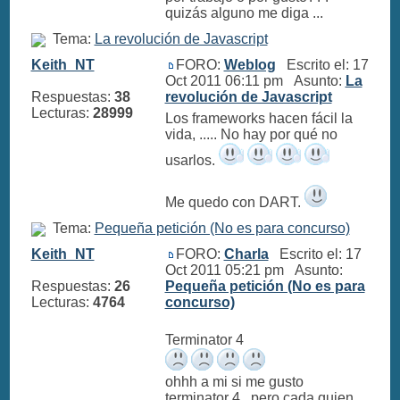
quizás alguno me diga ...
Tema:
La revolución de Javascript
Keith_NT
FORO:
Weblog
Escrito el: 17
Oct 2011 06:11 pm Asunto:
La
Respuestas:
38
revolución de Javascript
Lecturas:
28999
Los frameworks hacen fácil la
vida, ..... No hay por qué no
usarlos.
Me quedo con DART.
Tema:
Pequeña petición (No es para concurso)
Keith_NT
FORO:
Charla
Escrito el: 17
Oct 2011 05:21 pm Asunto:
Respuestas:
26
Pequeña petición (No es para
Lecturas:
4764
concurso)
Terminator 4
ohhh a mi si me gusto
terminator 4 , pero cada quien