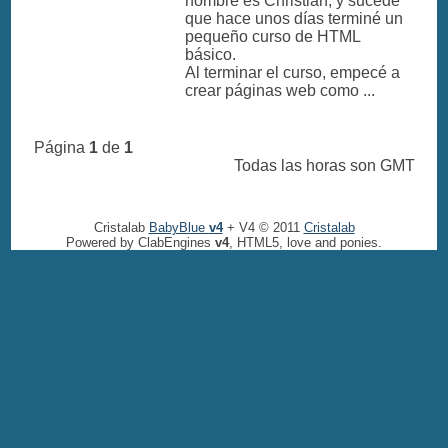
nombre es Christian, y sucede
que hace unos días terminé un
pequeño curso de HTML
básico.
Al terminar el curso, empecé a
crear páginas web como ...
Página
1
de
1
Todas las horas son GMT
Cristalab
BabyBlue
v4
+ V4 © 2011
Cristalab
Powered by ClabEngines
v4
, HTML5, love and ponies.