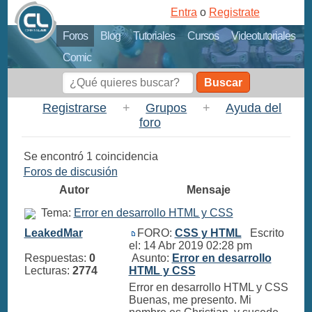
Entra
o
Registrate
Foros
Blog
Tutoriales
Cursos
Videotutoriales
Comic
Buscar
Registrarse
+
Grupos
+
Ayuda del
foro
Se encontró 1 coincidencia
Foros de discusión
Autor
Mensaje
Tema:
Error en desarrollo HTML y CSS
LeakedMar
FORO:
CSS y HTML
Escrito
el: 14 Abr 2019 02:28 pm
Respuestas:
0
Asunto:
Error en desarrollo
Lecturas:
2774
HTML y CSS
Error en desarrollo HTML y CSS
Buenas, me presento. Mi