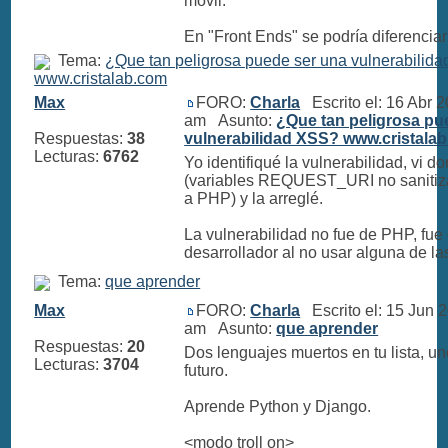
movil.
En "Front Ends" se podría diferenciar 
Tema:
¿Que tan peligrosa puede ser una vulnerabilid
www.cristalab.com
Max
FORO:
Charla
Escrito el: 16 Abr 
am Asunto:
¿Que tan peligrosa pu
Respuestas:
38
vulnerabilidad XSS? www.cristala
Lecturas:
6762
Yo identifiqué la vulnerabilidad, vi d
(variables REQUEST_URI no sanitiz
a PHP) y la arreglé.
La vulnerabilidad no fue de PHP, fue 
desarrollador al no usar alguna de las 
Tema:
que aprender
Max
FORO:
Charla
Escrito el: 15 Jun 
am Asunto:
que aprender
Respuestas:
20
Dos lenguajes muertos en tu lista, 
Lecturas:
3704
futuro.
Aprende Python y Django.
<modo troll on>