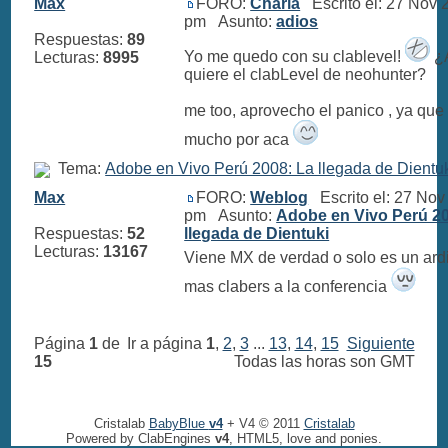
Max
FORO:
Charla
Escrito el: 27 Nov 
pm Asunto:
adios
Respuestas:
89
Yo me quedo con su clablevel!
¿A
Lecturas:
8995
quiere el clabLevel de neohunter?
me too, aprovecho el panico , ya que
mucho por aca
Tema:
Adobe en Vivo Perú 2008: La llegada de Dientu
Max
FORO:
Weblog
Escrito el: 27 Nov
pm Asunto:
Adobe en Vivo Perú 20
Respuestas:
52
llegada de Dientuki
Lecturas:
13167
Viene MX de verdad o solo es un ardi
mas clabers a la conferencia
Página
1
de
Ir a página
1
,
2
,
3
...
13
,
14
,
15
Siguiente
15
Todas las horas son GMT
Cristalab
BabyBlue
v4
+ V4 © 2011
Cristalab
Powered by ClabEngines
v4
, HTML5, love and ponies.