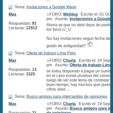
Tema:
Invitaciones a Google Wave
Max
FORO:
Weblog
Escrito el: 01 Oct
pm Asunto:
Invitaciones a Google
Respuestas:
91
Ahora se que no debi dejar de partici
Lecturas:
12912
los foros U_U
No hay invitaciones segun fecha de r
grado de antiguedad?
Tema:
Oferta de trabajo Lima Perú
Max
FORO:
Charla
Escrito el: 24 Sep 
pm Asunto:
Oferta de trabajo Lima
Respuestas:
13
se estoy dispuesto a pagar un sueld
Lecturas:
3325
en el caso exista pruebas del conoci
luego de ver este tema de contratar g
buen tiempo, hay muchos que quiere
cifras altas ...
Tema:
Busco amigos para intercambio de opiniones
Max
FORO:
Charla
Escrito el: 19 Sep 
pm Asunto:
Busco amigos para in
Respuestas:
21
de opiniones