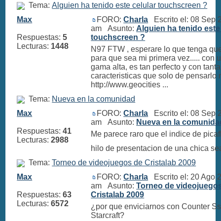
Tema:
Alguien ha tenido este celular touchscreen ?
Max
FORO:
Charla
Escrito el: 08 Sep 
am Asunto:
Alguien ha tenido este
Respuestas:
5
touchscreen ?
Lecturas:
1448
N97 FTW , esperare lo que tenga qu
para que sea mi primera vez..... con u
gama alta, es tan perfecto y con tant
caracteristicas que solo de pensarlo
http://www.geocities ...
Tema:
Nueva en la comunidad
Max
FORO:
Charla
Escrito el: 08 Sep 
am Asunto:
Nueva en la comunida
Respuestas:
41
Me parece raro que el indice de picaf
Lecturas:
2988
hilo de presentacion de una chica s
Tema:
Torneo de videojuegos de Cristalab 2009
Max
FORO:
Charla
Escrito el: 20 Ago 
am Asunto:
Torneo de videojuego
Respuestas:
63
Cristalab 2009
Lecturas:
6572
¿por que enviciarnos con Counter Sst
Starcraft?