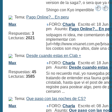
version de la saga?, o sera que ya n
Shingo con Kyo imperdible
Tema:
Pago Online?... En peru
Max
FORO:
Charla
Escrito el: 18 Jun 
pm Asunto:
Pago Online?... En per
Respuestas:
3
solpagos ni idea, me comentaron de 
Lecturas:
2021
implementar con
[url=http://www.visanet.com.pe/]visa
los costos son muy altos, dale una 
Tema:
Desde cuando estas en Clab +
Max
FORO:
Charla
Escrito el: 18 Jun 
pm Asunto:
Desde cuando estas e
Respuestas:
45
Si no recuerdo mal, yo navegaba por 
Lecturas:
3585
tratando de entender esa fauna gotica
cristalab, hasta que vi el post de an
registre para postear algo, pero de pr
cerraron ...
Tema:
Que paso con las noches de CS?
Max
FORO:
Charla
Escrito el: 08 Jun 
pm Asunto:
Que paso con las noc