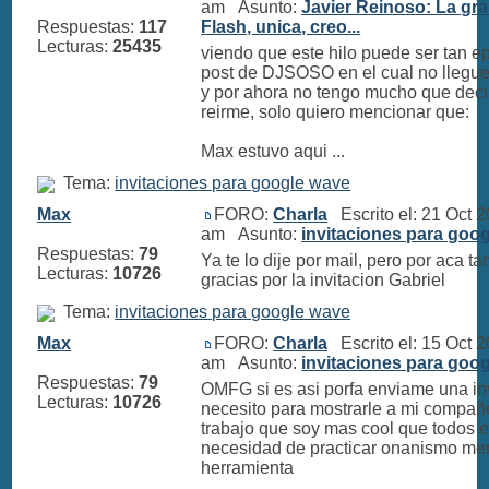
am Asunto:
Javier Reinoso: La gra
Respuestas:
117
Flash, unica, creo...
Lecturas:
25435
viendo que este hilo puede ser tan e
post de DJSOSO en el cual no llegue 
y por ahora no tengo mucho que deci
reirme, solo quiero mencionar que:
Max estuvo aqui ...
Tema:
invitaciones para google wave
Max
FORO:
Charla
Escrito el: 21 Oct 
am Asunto:
invitaciones para goo
Respuestas:
79
Ya te lo dije por mail, pero por aca t
Lecturas:
10726
gracias por la invitacion Gabriel
Tema:
invitaciones para google wave
Max
FORO:
Charla
Escrito el: 15 Oct 
am Asunto:
invitaciones para goo
Respuestas:
79
OMFG si es asi porfa enviame una inv
Lecturas:
10726
necesito para mostrarle a mi compañ
trabajo que soy mas cool que todos e
necesidad de practicar onanismo men
herramienta
...