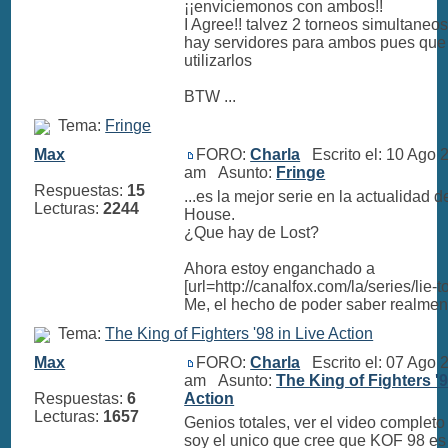
¡¡enviciemonos con ambos!!
I Agree!! talvez 2 torneos simultaneo
hay servidores para ambos pues que
utilizarlos
BTW ...
Tema:
Fringe
Max
FORO:
Charla
Escrito el: 10 Ago 
am Asunto:
Fringe
Respuestas:
15
...es la mejor serie en la actualidad 
Lecturas:
2244
House.
¿Que hay de Lost?
Ahora estoy enganchado a
[url=http://canalfox.com/la/series/lie-t
Me, el hecho de poder saber realmente
Tema:
The King of Fighters '98 in Live Action
Max
FORO:
Charla
Escrito el: 07 Ago 
am Asunto:
The King of Fighters '9
Respuestas:
6
Action
Lecturas:
1657
Genios totales, ver el video completo
soy el unico que cree que KOF 98 es