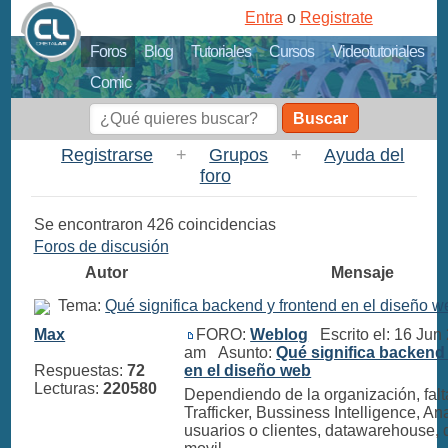
Entra
o
Registrate
Foros
Blog
Tutoriales
Cursos
Videotutoriales
Comic
Buscar
Registrarse
+
Grupos
+
Ayuda del
foro
Se encontraron 426 coincidencias
Foros de discusión
Autor
Mensaje
Tema:
Qué significa backend y frontend en el diseño w
Max
FORO:
Weblog
Escrito el: 16 Jun
am Asunto:
Qué significa backend
Respuestas:
72
en el diseño web
Lecturas:
220580
Dependiendo de la organización, falta
Trafficker, Bussiness Intelligence, An
usuarios o clientes, datawarehouse, 