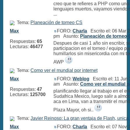
creo que te refieres a PHP como uno
lenguajes muertos, vayamos viendo 
...
Tema:
Planeación de torneo CS
Max
FORO:
Charla
Escrito el: 06 Mar 
pm Asunto:
Planeación de torneo
Respuestas:
65
Despues de casi 1 año sin escribir, so
Lecturas:
46477
participacion en el torneo / equipo pa
humillarlos sin misericordia con mi 
AWP
Tema:
Como ver el mundial por internet
Max
FORO:
Weblog
Escrito el: 11 Jun
am Asunto:
Como ver el mundial po
Respuestas:
47
planificando llegar al trabajo en el e
Lecturas:
125700
Sudafrica Mexico, luego salir a almor
aca en Lima, van a transmitir el mund
Plaza Mayor, oh si..
Tema:
Javier Reinoso: La gran ventaja de Flash, unica, 
Max
FORO:
Charla
Escrito el: 07 Nov 