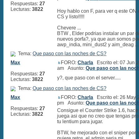
Respuestas:
27
Lecturas:
3822
Hoy hablo con F, para ver q este ON 
CS y listo!!!!!
Chevere ...
BTW , Elder podrias instalar un par 
nuevos porfa?, ya que aun somos po
awp_india, mini_dust2 y aim_deag ...
Tema:
Que paso con las noches de CS?
Max
FORO:
Charla
Escrito el: 07 Jun 
am Asunto:
Que paso con las noc
Respuestas:
27
y?, que paso con el server.....
Lecturas:
3822
Tema:
Que paso con las noches de CS?
Max
FORO:
Charla
Escrito el: 26 May 
pm Asunto:
Que paso con las noc
Respuestas:
27
Consigue el Counter Strike 1.6, hac
Lecturas:
3822
juega asi que no creo que tengas pr
tu lentium para jugar.
BTW, he mejorado con el sniper por s
quiere retos, el admin seria mi ...