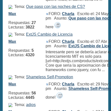
Tema:
Que paso con las noches de CS?
Max
FORO:
Charla
Escrito el: 24 May 
pm Asunto:
Que paso con las noc
Respuestas:
27
here
Lecturas:
3822
Tema:
ExtJS Cambio de Licencia
Max
FORO:
Charla
Escrito el: 07 Abr 
pm Asunto:
ExtJS Cambio de Lice
Respuestas:
5
Interesante pero se debería aclarar q
Lecturas:
4320
licenciamiento MIT es solo para
[url=http://extjs.com/products/extcore
Core que seria la aproximacion de Ex
frameworks como jquery, con fu ...
Tema:
Shameless Self-Promotion
Max
FORO:
Charla
Escrito el: 29 Nov 
pm Asunto:
Shameless Self-Promo
Respuestas:
56
done!
Lecturas:
4445
Tema:
adios