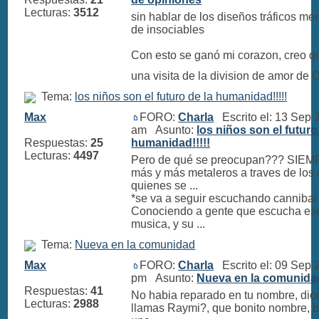
Lecturas:
3512
sin hablar de los diseños tráficos me
de insociables
Con esto se ganó mi corazon, creo 
una visita de la division de amor de 
Tema:
los niños son el futuro de la humanidad!!!!!
Max
FORO:
Charla
Escrito el: 13 Sep 
am Asunto:
los niños son el futuro
Respuestas:
25
humanidad!!!!!
Lecturas:
4497
Pero de qué se preocupan??? SIEM
más y más metaleros a traves de los 
quienes se ...
*se va a seguir escuchando cannibal
Conociendo a gente que escucha ese
musica, y su ...
Tema:
Nueva en la comunidad
Max
FORO:
Charla
Escrito el: 09 Sep 
pm Asunto:
Nueva en la comunida
Respuestas:
41
No habia reparado en tu nombre, dic
Lecturas:
2988
llamas Raymi?, que bonito nombre, 