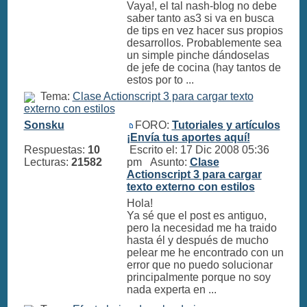
Vaya!, el tal nash-blog no debe
saber tanto as3 si va en busca
de tips en vez hacer sus propios
desarrollos. Probablemente sea
un simple pinche dándoselas
de jefe de cocina (hay tantos de
estos por to ...
Tema:
Clase Actionscript 3 para cargar texto
externo con estilos
Sonsku
FORO:
Tutoriales y artículos
¡Envía tus aportes aquí!
Respuestas:
10
Escrito el: 17 Dic 2008 05:36
Lecturas:
21582
pm Asunto:
Clase
Actionscript 3 para cargar
texto externo con estilos
Hola!
Ya sé que el post es antiguo,
pero la necesidad me ha traido
hasta él y después de mucho
pelear me he encontrado con un
error que no puedo solucionar
principalmente porque no soy
nada experta en ...