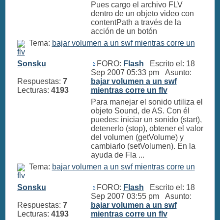
Pues cargo el archivo FLV
dentro de un objeto video con
contentPath a través de la
acción de un botón
Tema:
bajar volumen a un swf mientras corre un
flv
Sonsku
FORO:
Flash
Escrito el: 18
Sep 2007 05:33 pm Asunto:
Respuestas:
7
bajar volumen a un swf
Lecturas:
4193
mientras corre un flv
Para manejar el sonido utiliza el
objeto Sound, de AS. Con él
puedes: iniciar un sonido (start),
detenerlo (stop), obtener el valor
del volumen (getVolume) y
cambiarlo (setVolumen). En la
ayuda de Fla ...
Tema:
bajar volumen a un swf mientras corre un
flv
Sonsku
FORO:
Flash
Escrito el: 18
Sep 2007 03:55 pm Asunto:
Respuestas:
7
bajar volumen a un swf
Lecturas:
4193
mientras corre un flv