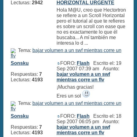
Lecturas:
2942
HORIZONTAL URGENTE
Hola M@U, creo que Hectortron
se refiere a un Scroll Horizontal
pero el tutorial al que te refieres
es sobre un scroll con ease que
no es exactamente lo que él
buscaba... A mí también me
interesa lo d ...
Tema:
bajar volumen a un swf mientras corre un
flv
Sonsku
FORO:
Flash
Escrito el: 19
Sep 2007 07:39 am Asunto:
Respuestas:
7
bajar volumen a un swf
Lecturas:
4193
mientras corre un flv
¡Muchas gracias!
Eres un sol
Tema:
bajar volumen a un swf mientras corre un
flv
Sonsku
FORO:
Flash
Escrito el: 18
Sep 2007 06:05 pm Asunto:
Respuestas:
7
bajar volumen a un swf
Lecturas:
4193
mientras corre un flv