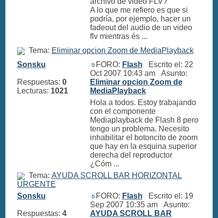
archivo de video FLV?
A lo que me refiero es que si
podría, por ejemplo, hacer un
fadeout del audio de un video
flv mientras és ...
Tema:
Eliminar opcion Zoom de MediaPlayback
Sonsku
FORO:
Flash
Escrito el: 22
Oct 2007 10:43 am Asunto:
Respuestas:
0
Eliminar opcion Zoom de
Lecturas:
1021
MediaPlayback
Hola a todos. Estoy trabajando
con el componente
Mediaplayback de Flash 8 pero
tengo un problema. Necesito
inhabilitar el botoncito de zoom
que hay en la esquina superior
derecha del reproductor
¿Cóm ...
Tema:
AYUDA SCROLL BAR HORIZONTAL
URGENTE
Sonsku
FORO:
Flash
Escrito el: 19
Sep 2007 10:35 am Asunto:
Respuestas:
4
AYUDA SCROLL BAR