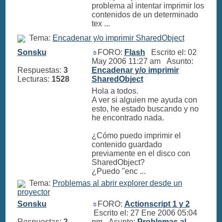
problema al intentar imprimir los
contenidos de un determinado
tex ...
Tema:
Encadenar y/o imprimir SharedObject
Sonsku
FORO:
Flash
Escrito el: 02
May 2006 11:27 am Asunto:
Respuestas:
3
Encadenar y/o imprimir
Lecturas:
1528
SharedObject
Hola a todos.
A ver si alguien me ayuda con
esto, he estado buscando y no
he encontrado nada.
¿Cómo puedo imprimir el
contenido guardado
previamente en el disco con
SharedObject?
¿Puedo "enc ...
Tema:
Problemas al abrir explorer desde un
proyector
Sonsku
FORO:
Actionscript 1 y 2
Escrito el: 27 Ene 2006 05:04
Respuestas:
2
pm Asunto:
Problemas al