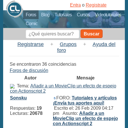
Entra
o
Registrate
Foros
Blog
Tutoriales
Cursos
Videotutoriales
Comic
Buscar
Registrarse
+
Grupos
+
Ayuda del
foro
Se encontraron 36 coincidencias
Foros de discusión
Autor
Mensaje
Tema:
Añadir a un MovieClip un efecto de espejo
con Actionscript 2
Sonsku
FORO:
Tutoriales y artículos
¡Envía tus aportes aquí!
Respuestas:
19
Escrito el: 26 Feb 2009 04:17
Lecturas:
20678
pm Asunto:
Añadir a un
MovieClip un efecto de espejo
con Actionscript 2