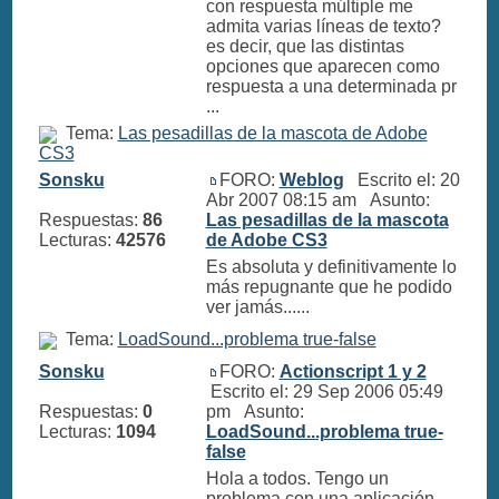
con respuesta múltiple me
admita varias líneas de texto?
es decir, que las distintas
opciones que aparecen como
respuesta a una determinada pr
...
Tema:
Las pesadillas de la mascota de Adobe
CS3
Sonsku
FORO:
Weblog
Escrito el: 20
Abr 2007 08:15 am Asunto:
Respuestas:
86
Las pesadillas de la mascota
Lecturas:
42576
de Adobe CS3
Es absoluta y definitivamente lo
más repugnante que he podido
ver jamás......
Tema:
LoadSound...problema true-false
Sonsku
FORO:
Actionscript 1 y 2
Escrito el: 29 Sep 2006 05:49
Respuestas:
0
pm Asunto:
Lecturas:
1094
LoadSound...problema true-
false
Hola a todos. Tengo un
problema con una aplicación