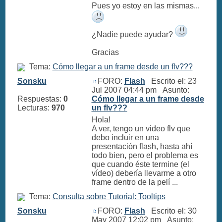
Pues yo estoy en las mismas...
¿Nadie puede ayudar?
Gracias
Tema:
Cómo llegar a un frame desde un flv???
Sonsku
FORO:
Flash
Escrito el: 23
Jul 2007 04:44 pm Asunto:
Respuestas:
0
Cómo llegar a un frame desde
Lecturas:
970
un flv???
Hola!
A ver, tengo un video flv que
debo incluir en una
presentación flash, hasta ahí
todo bien, pero el problema es
que cuando éste termine (el
vídeo) debería llevarme a otro
frame dentro de la pelí ...
Tema:
Consulta sobre Tutorial: Tooltips
Sonsku
FORO:
Flash
Escrito el: 30
May 2007 12:02 pm Asunto: