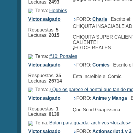
Lecturas:
2493
Tema:
Hobbies
Victor.salgado
FORO:
Charla
Escrito el:
CHIQUITA INSACIABLE A
Respuestas:
5
Lecturas:
2015
CHIQUITA SUPER CALIEN
CALIENTE!
¡FOTOS REALES ...
Tema:
#10: Portales
Victor.salgado
FORO:
Comics
Escrito el
Respuestas:
35
Esta increíble el Comic
Lecturas:
26714
Tema:
¿Que os parece el hentai que tan de m
Victor.salgado
FORO:
Anime y Manga
Es
Respuestas:
1
Que Scort Guapissima.
Lecturas:
6139
Tema:
Boton para guardar archivos <locales>
Victor.salgado
FORO:
Actionscript 1 y 2