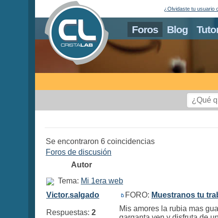
¿Olvidaste tu usuario 
Foros
Blog
Tuto
Se encontraron 6 coincidencias
Foros de discusión
Autor
Tema:
Mi 1era web
Victor.salgado
FORO:
Muestranos tu tra
Mis amores la rubia mas guap
Respuestas:
2
garganta ven y disfruta de un