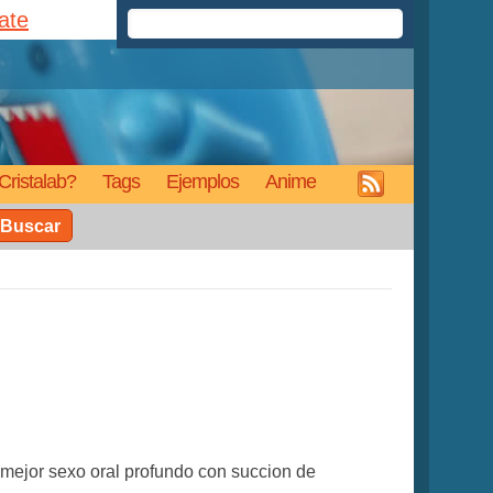
rate
Cristalab?
Tags
Ejemplos
Anime
Buscar
l mejor sexo oral profundo con succion de