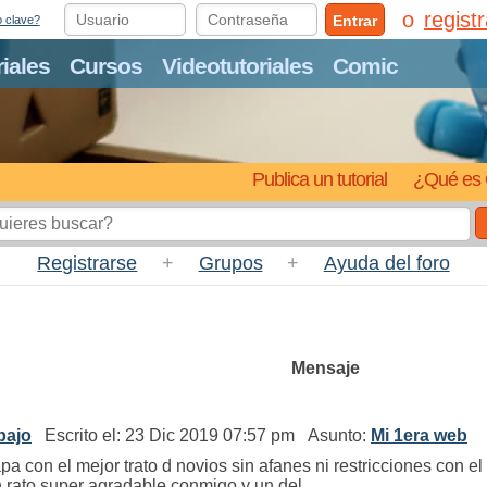
regist
Entrar
o clave?
riales
Cursos
Videotutoriales
Comic
Publica un tutorial
¿Qué es 
Registrarse
+
Grupos
+
Ayuda del foro
Mensaje
bajo
Escrito el: 23 Dic 2019 07:57 pm Asunto:
Mi 1era web
a con el mejor trato d novios sin afanes ni restricciones con e
 rato super agradable conmigo y un del ...