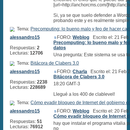
[url=http://anchorcms.com/]http://an
Si, ya se que suelo defender a Wordp
probando este y es realmente simple y 
Tema:
Precomputing: lo bueno malo y feo de hacer cac
alessandro15
FORO:
Weblog
Escrito el: 21 Fe
Precomputing: lo bueno malo y fe
Respuestas:
2
datos
Lecturas:
12706
Una pregunta: Este sistema se usa 
Tema:
Bitácora de Clabers 3.0
alessandro15
FORO:
Charla
Escrito el: 21 Feb
Bitácora de Clabers 3.0
Respuestas:
2238
18:20 GMT-3
Lecturas:
228689
Llegué a los 400 de clablevel!
Tema:
Cómo evadir bloqueo de Internet del gobierno 
alessandro15
FORO:
Weblog
Escrito el: 20 Fe
Cómo evadir bloqueo de Internet 
Respuestas:
51
hay que instalar el programa vitalia 
Lecturas:
76912
no