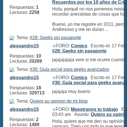
Recuerdos por los 10 años de Cris
Respuestas:
1
Hola, porqué no nos ponemos nosta
Lecturas:
2258
recordar anecdotas de cosas que ha
Bueno, yo me registre en 2011, pero 
Andresoso y me rei duran ...
Tema:
#28: Geeks sin pasaporte
alessandro15
FORO:
Comics
Escrito el: 17 Fe
#28: Geeks sin pasaporte
Respuestas:
10
jajajajajaja vere si me ocurre cuando
Lecturas:
20269
Tema:
#30: Guía social para geeks avanzados
alessandro15
FORO:
Comics
Escrito el: 17 Fe
#30: Guía social para geeks avanz
Respuestas:
18
jajajaja muy bueno
Lecturas:
329713
Tema:
Quiero su opinion de mi blog
alessandro15
FORO:
Muestranos tu trabajo
Escr
03:43 am Asunto:
Quiero su opinio
Respuestas:
2
Hola, quiero que me den su opinión s
Lecturas:
1480
censura. Tiren con todo lo que tenga