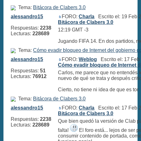
Tema:
Bitácora de Clabers 3.0
alessandro15
FORO:
Charla
Escrito el: 19 Feb
Bitácora de Clabers 3.0
Respuestas:
2238
12:19 GMT -3
Lecturas:
228689
Jugando FIFA 14. En dos partidos, 
Tema:
Cómo evadir bloqueo de Internet del gobierno 
alessandro15
FORO:
Weblog
Escrito el: 17 Fe
Cómo evadir bloqueo de Internet 
Respuestas:
51
Carlos, me parece que no entendés l
Lecturas:
76912
nuevo de qué se trata y después criti
Cierto, no tiene ni idea de que es tor
Tema:
Bitácora de Clabers 3.0
alessandro15
FORO:
Charla
Escrito el: 17 Feb
Bitácora de Clabers 3.0
Respuestas:
2238
Que bien quedó la versión de Clab pa
Lecturas:
228689
falta!
El foro está... lejos de ser p
consumir contenido de portada, comen