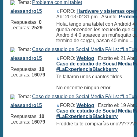
Tema:
Problema con mi tablet
alessandro15
FORO:
Hardware y sistemas oper
Abr 2013 02:31 pm Asunto:
Problem
Respuestas:
0
Hola, tengo una tablet con Android 4.
Lecturas:
2529
quería encender, les recuerdo que c
Android 4.0 aparece un muñequito q
termina de cargar, pasan 40 minu ...
Tema:
Caso de estudio de Social Media FAILs: #LaExp
alessandro15
FORO:
Weblog
Escrito el: 21 Abr
Caso de estudio de Social Media F
Respuestas:
10
#LaExperienciaBlackberry
Lecturas:
16079
Te faltaron unos cuantos tildes.
No encontre ningun error....
Tema:
Caso de estudio de Social Media FAILs: #LaExp
alessandro15
FORO:
Weblog
Escrito el: 19 Abr
Caso de estudio de Social Media F
Respuestas:
10
#LaExperienciaBlackberry
Lecturas:
16079
Freddie tu te comprarías uno?????