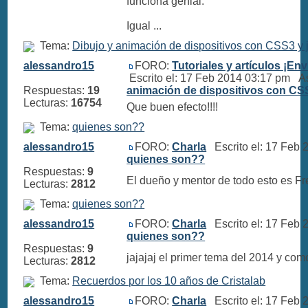
funciona genial.
Igual ...
Tema:
Dibujo y animación de dispositivos con CSS3 y 
alessandro15
FORO:
Tutoriales y artículos ¡Env
Escrito el: 17 Feb 2014 03:17 pm A
Respuestas:
19
animación de dispositivos con CS
Lecturas:
16754
Que buen efecto!!!!
Tema:
quienes son??
alessandro15
FORO:
Charla
Escrito el: 17 Feb
quienes son??
Respuestas:
9
El dueño y mentor de todo esto es Fr
Lecturas:
2812
Tema:
quienes son??
alessandro15
FORO:
Charla
Escrito el: 17 Feb
quienes son??
Respuestas:
9
jajajaj el primer tema del 2014 y como
Lecturas:
2812
Tema:
Recuerdos por los 10 años de Cristalab
alessandro15
FORO:
Charla
Escrito el: 17 Feb