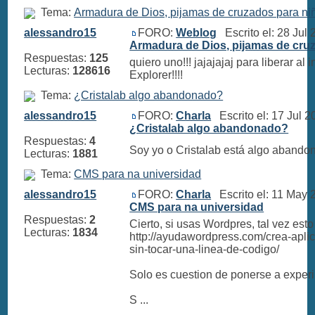
Tema:
Armadura de Dios, pijamas de cruzados para ni
alessandro15
FORO:
Weblog
Escrito el: 28 Jul
Armadura de Dios, pijamas de cru
Respuestas:
125
quiero uno!!! jajajajaj para liberar al i
Lecturas:
128616
Explorer!!!!
Tema:
¿Cristalab algo abandonado?
alessandro15
FORO:
Charla
Escrito el: 17 Jul 
¿Cristalab algo abandonado?
Respuestas:
4
Soy yo o Cristalab está algo aband
Lecturas:
1881
Tema:
CMS para na universidad
alessandro15
FORO:
Charla
Escrito el: 11 May
CMS para na universidad
Respuestas:
2
Cierto, si usas Wordpres, tal vez esto
Lecturas:
1834
http://ayudawordpress.com/crea-apl
sin-tocar-una-linea-de-codigo/
Solo es cuestion de ponerse a experi
S ...