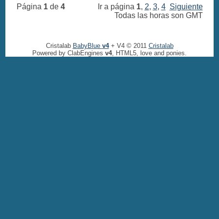
Página
1
de
4
Ir a página
1
,
2
,
3
,
4
Siguiente
Todas las horas son GMT
Cristalab
BabyBlue
v4
+ V4 © 2011
Cristalab
Powered by ClabEngines
v4
, HTML5, love and ponies.