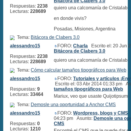
Bitácora de Clabers 3.0
Respuestas:
2238
quiero una calcomanía de Cristalab
Lecturas:
228689
en donde vivis?
Posadas, Misiones, Argentina
Tema:
Bitácora de Clabers 3.0
alessandro15
FORO:
Charla
Escrito el: 20 Jun 
Bitácora de Clabers 3.0
Respuestas:
2238
quiero una calcomanía de Cristalab
Lecturas:
228689
Tema:
Cómo calcular tamaños tipográficos para Web
alessandro15
FORO:
Tutoriales y artículos ¡Env
Escrito el: 03 Abr 2014 01:33 pm A
Respuestas:
9
tamaños tipográficos para Web
Lecturas:
33464
Mariux, veo que usaste Quijotipsum
Tema:
Demosle una oportunidad a Anchor CMS
alessandro15
FORO:
Wordpress, blogs y CMS
E
04:23 pm Asunto:
Demosle una opo
Respuestas:
0
CMS
Lecturas:
1210
Encontré el CMS que le puede dar p