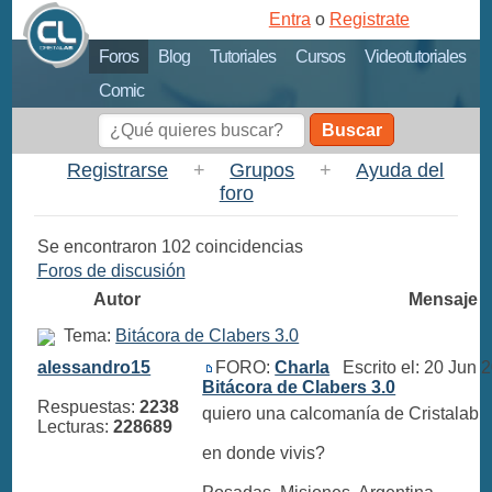
Entra
o
Registrate
Foros
Blog
Tutoriales
Cursos
Videotutoriales
Comic
Buscar
Registrarse
+
Grupos
+
Ayuda del
foro
Se encontraron 102 coincidencias
Foros de discusión
Autor
Mensaje
Tema:
Bitácora de Clabers 3.0
alessandro15
FORO:
Charla
Escrito el: 20 Jun 
Bitácora de Clabers 3.0
Respuestas:
2238
quiero una calcomanía de Cristalab
Lecturas:
228689
en donde vivis?