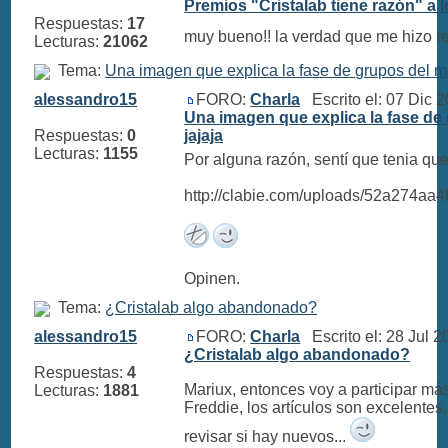
Premios "Cristalab tiene razón" a l
Respuestas:
17
muy bueno!! la verdad que me hizo re
Lecturas:
21062
Tema:
Una imagen que explica la fase de grupos del mun
alessandro15
FORO:
Charla
Escrito el: 07 Dic 
Una imagen que explica la fase de 
Respuestas:
0
jajaja
Lecturas:
1155
Por alguna razón, sentí que tenia que
http://clabie.com/uploads/52a274a
Opinen.
Tema:
¿Cristalab algo abandonado?
alessandro15
FORO:
Charla
Escrito el: 28 Jul 
¿Cristalab algo abandonado?
Respuestas:
4
Mariux, entonces voy a participar más
Lecturas:
1881
Freddie, los artículos son excelentes
revisar si hay nuevos...