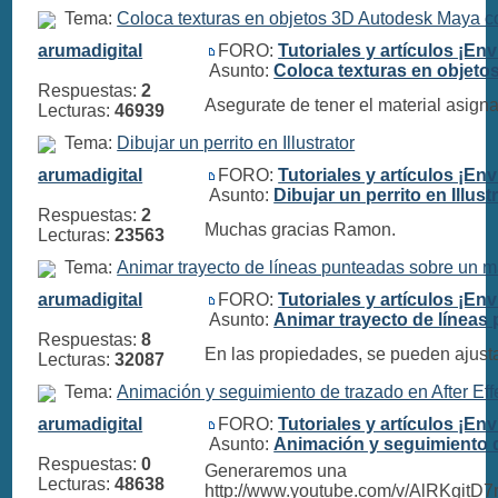
Tema:
Coloca texturas en objetos 3D Autodesk Maya co
arumadigital
FORO:
Tutoriales y artículos ¡Env
Asunto:
Coloca texturas en objeto
Respuestas:
2
Asegurate de tener el material asigna
Lecturas:
46939
Tema:
Dibujar un perrito en Illustrator
arumadigital
FORO:
Tutoriales y artículos ¡Env
Asunto:
Dibujar un perrito en Illust
Respuestas:
2
Muchas gracias Ramon.
Lecturas:
23563
Tema:
Animar trayecto de líneas punteadas sobre un ma
arumadigital
FORO:
Tutoriales y artículos ¡Env
Asunto:
Animar trayecto de líneas
Respuestas:
8
En las propiedades, se pueden ajusta
Lecturas:
32087
Tema:
Animación y seguimiento de trazado en After Eff
arumadigital
FORO:
Tutoriales y artículos ¡Env
Asunto:
Animación y seguimiento d
Respuestas:
0
Generaremos una
Lecturas:
48638
http://www.youtube.com/v/AlRKgit