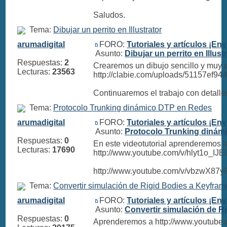
Saludos.
Tema:
Dibujar un perrito en Illustrator
arumadigital
FORO:
Tutoriales y artículos ¡Env
Asunto:
Dibujar un perrito en Illust
Respuestas:
2
Crearemos un dibujo sencillo y muy d
Lecturas:
23563
http://clabie.com/uploads/51157ef9
Continuaremos el trabajo con detalles 
Tema:
Protocolo Trunking dinámico DTP en Redes
arumadigital
FORO:
Tutoriales y artículos ¡Env
Asunto:
Protocolo Trunking dinám
Respuestas:
0
En este videotutorial aprenderemos l
Lecturas:
17690
http://www.youtube.com/v/hlyt1o_
http://www.youtube.com/v/vbzwX87y9
Tema:
Convertir simulación de Rigid Bodies a Keyfra
arumadigital
FORO:
Tutoriales y artículos ¡Env
Asunto:
Convertir simulación de R
Respuestas:
0
Aprenderemos a http://www.youtube