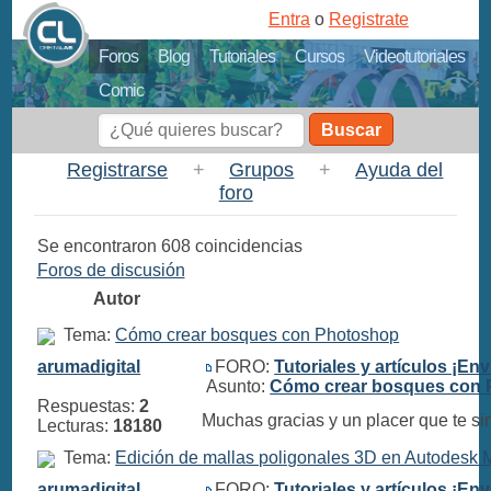
Entra
o
Registrate
Foros
Blog
Tutoriales
Cursos
Videotutoriales
Comic
Buscar
Registrarse
+
Grupos
+
Ayuda del
foro
Se encontraron 608 coincidencias
Foros de discusión
Autor
Tema:
Cómo crear bosques con Photoshop
arumadigital
FORO:
Tutoriales y artículos ¡Env
Asunto:
Cómo crear bosques con
Respuestas:
2
Muchas gracias y un placer que te sir
Lecturas:
18180
Tema:
Edición de mallas poligonales 3D en Autodesk
arumadigital
FORO:
Tutoriales y artículos ¡Env