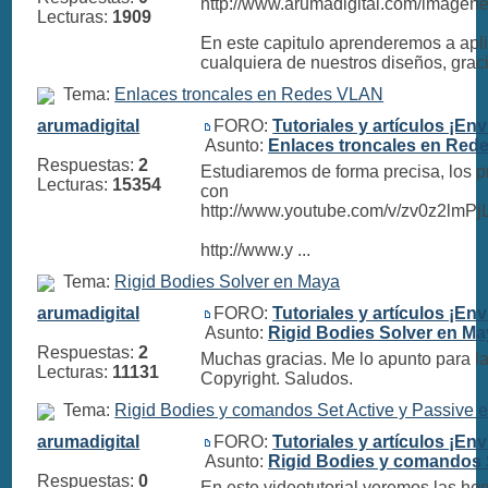
http://www.arumadigital.com/imagenes
Lecturas:
1909
En este capitulo aprenderemos a apli
cualquiera de nuestros diseños, gracia
Tema:
Enlaces troncales en Redes VLAN
arumadigital
FORO:
Tutoriales y artículos ¡Env
Asunto:
Enlaces troncales en Re
Respuestas:
2
Estudiaremos de forma precisa, los 
Lecturas:
15354
con
http://www.youtube.com/v/zv0z2lm
http://www.y ...
Tema:
Rigid Bodies Solver en Maya
arumadigital
FORO:
Tutoriales y artículos ¡Env
Asunto:
Rigid Bodies Solver en M
Respuestas:
2
Muchas gracias. Me lo apunto para l
Lecturas:
11131
Copyright. Saludos.
Tema:
Rigid Bodies y comandos Set Active y Passive 
arumadigital
FORO:
Tutoriales y artículos ¡Env
Asunto:
Rigid Bodies y comandos 
Respuestas:
0
En este videotutorial veremos las he