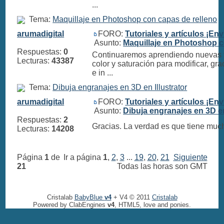
...
Tema:
Maquillaje en Photoshop con capas de relleno
arumadigital
FORO:
Tutoriales y artículos ¡Env
Asunto:
Maquillaje en Photoshop c
Respuestas:
0
Continuaremos aprendiendo nuevas té
Lecturas:
43387
color y saturación para modificar, gr
e in ...
Tema:
Dibuja engranajes en 3D en Illustrator
arumadigital
FORO:
Tutoriales y artículos ¡Env
Asunto:
Dibuja engranajes en 3D en
Respuestas:
2
Gracias. La verdad es que tiene much
Lecturas:
14208
Página
1
de
Ir a página
1
,
2
,
3
...
19
,
20
,
21
Siguiente
21
Todas las horas son GMT
Cristalab
BabyBlue
v4
+ V4 © 2011
Cristalab
Powered by ClabEngines
v4
, HTML5, love and ponies.