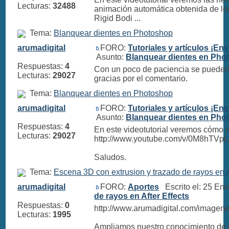
Lecturas:
32488
animación automática obtenida de los
Rigid Bodi ...
Tema:
Blanquear dientes en Photoshop
arumadigital
FORO:
Tutoriales y artículos ¡Env
Asunto:
Blanquear dientes en Pho
Respuestas:
4
Con un poco de paciencia se pueden 
Lecturas:
29027
gracias por el comentario.
Tema:
Blanquear dientes en Photoshop
arumadigital
FORO:
Tutoriales y artículos ¡Env
Asunto:
Blanquear dientes en Pho
Respuestas:
4
En este videotutorial veremos cómo 
Lecturas:
29027
http://www.youtube.com/v/0M8hTV
Saludos.
Tema:
Escena 3D con extrusion y trazado de rayos en A
arumadigital
FORO:
Aportes
Escrito el: 25 En
de rayos en After Effects
Respuestas:
0
http://www.arumadigital.com/imagenes
Lecturas:
1995
Ampliamos nuestro conocimiento de 