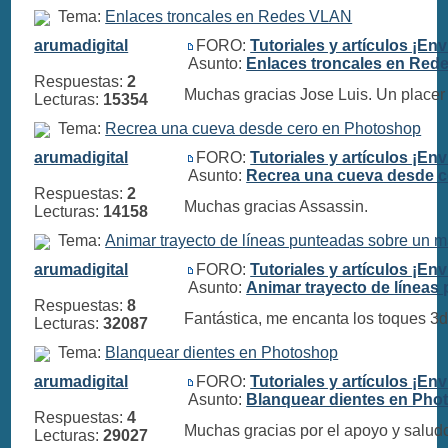
Tema:
Enlaces troncales en Redes VLAN
arumadigital
FORO:
Tutoriales y artículos ¡Env
Asunto:
Enlaces troncales en Re
Respuestas:
2
Muchas gracias Jose Luis. Un placer
Lecturas:
15354
Tema:
Recrea una cueva desde cero en Photoshop
arumadigital
FORO:
Tutoriales y artículos ¡Env
Asunto:
Recrea una cueva desde 
Respuestas:
2
Muchas gracias Assassin.
Lecturas:
14158
Tema:
Animar trayecto de líneas punteadas sobre un ma
arumadigital
FORO:
Tutoriales y artículos ¡Env
Asunto:
Animar trayecto de líneas
Respuestas:
8
Fantástica, me encanta los toques 3d 
Lecturas:
32087
Tema:
Blanquear dientes en Photoshop
arumadigital
FORO:
Tutoriales y artículos ¡Env
Asunto:
Blanquear dientes en Pho
Respuestas:
4
Muchas gracias por el apoyo y salud
Lecturas:
29027