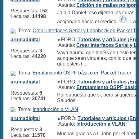
Asunto:
Edición de mallas poligo
Respuestas:
152
Jajaja Daniel, eso dijeron los curas 
Lecturas:
14498
acojonado hacia el medico.
. La 
Tema:
Crear interfaces Serial y Loopback en Packet Tr
arumadigital
FORO:
Tutoriales y artículos ¡Env
Asunto:
Crear interfaces Serial y 
Respuestas:
3
Vaya trauma que tenéis con este tema
Lecturas:
44220
aunque sean virtuales, con lo que te
que esteis t ...
Tema:
Enrutamiento OSPF básico en Packet Tracer
arumadigital
FORO:
Tutoriales y artículos ¡Env
Asunto:
Enrutamiento OSPF básico
Respuestas:
6
Por supuesto que si, pero si quieres q
Lecturas:
30741
Saludos.
Tema:
Introducción a VLAN
arumadigital
FORO:
Tutoriales y artículos ¡Env
Asunto:
Introducción a VLAN
Respuestas:
3
Muchas gracias a ti John por el apoy
Lecturas:
11570