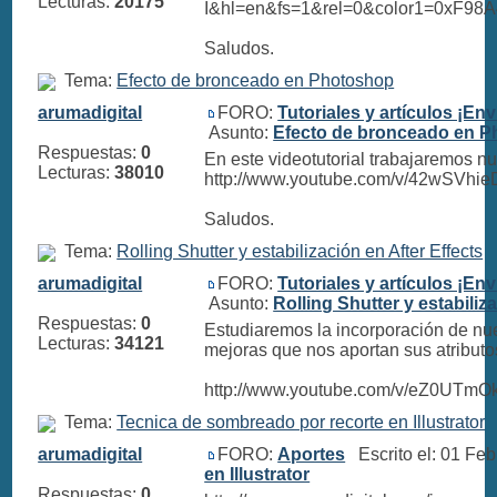
Lecturas:
20175
I&hl=en&fs=1&rel=0&color1=0xF98
Saludos.
Tema:
Efecto de bronceado en Photoshop
arumadigital
FORO:
Tutoriales y artículos ¡Env
Asunto:
Efecto de bronceado en 
Respuestas:
0
En este videotutorial trabajaremos nu
Lecturas:
38010
http://www.youtube.com/v/42wSVh
Saludos.
Tema:
Rolling Shutter y estabilización en After Effects
arumadigital
FORO:
Tutoriales y artículos ¡Env
Asunto:
Rolling Shutter y estabiliz
Respuestas:
0
Estudiaremos la incorporación de nuev
Lecturas:
34121
mejoras que nos aportan sus atributo
http://www.youtube.com/v/eZ0UTmOk
Tema:
Tecnica de sombreado por recorte en Illustrator
arumadigital
FORO:
Aportes
Escrito el: 01 Fe
en Illustrator
Respuestas:
0