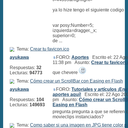
ya lo hize tengo el siguiente codigo
var posy:Number=5;
izquierda=dragger._x;
superior=0;
de ...
Tema:
Crear tu favicon.ico
ayukawa
FORO:
Aportes
Escrito el: 22 Ag
11:38 pm Asunto:
Crear tu favicon.
Respuestas:
32
que chevere
Lecturas:
94773
Tema:
Cómo crear un ScrollBar con Easing en Flash
ayukawa
FORO:
Tutoriales y artículos ¡Env
aportes aquí!
Escrito el: 22 Ago 20
Respuestas:
104
pm Asunto:
Cómo crear un Scroll
Lecturas:
149693
Easing en Flash
pregunta pregunta a que se refieren 
movieclips instanciados?
Tema:
Como saber si una imagen en JPG tiene color 