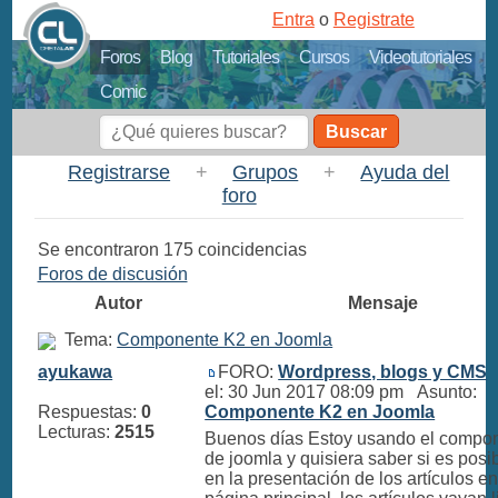
Entra
o
Registrate
Foros
Blog
Tutoriales
Cursos
Videotutoriales
Comic
Buscar
Registrarse
+
Grupos
+
Ayuda del
foro
Se encontraron 175 coincidencias
Foros de discusión
Autor
Mensaje
Tema:
Componente K2 en Joomla
ayukawa
FORO:
Wordpress, blogs y CMS
E
el: 30 Jun 2017 08:09 pm Asunto:
Respuestas:
0
Componente K2 en Joomla
Lecturas:
2515
Buenos días Estoy usando el compo
de joomla y quisiera saber si es posi
en la presentación de los artículos en