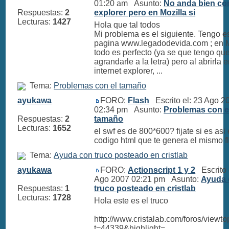
01:20 am Asunto:
No anda bien co
Respuestas:
2
explorer pero en Mozilla si
Lecturas:
1427
Hola que tal todos
Mi problema es el siguiente. Tengo e
pagina www.legadodevida.com ; en M
todo es perfecto (ya se que tengo qu
agrandarle a la letra) pero al abrirla 
internet explorer, ...
Tema:
Problemas con el tamaño
ayukawa
FORO:
Flash
Escrito el: 23 Ago 2
02:34 pm Asunto:
Problemas con e
Respuestas:
2
tamaño
Lecturas:
1652
el swf es de 800*600? fijate si es asi 
codigo html que te genera el mismo f
Tema:
Ayuda con truco posteado en cristlab
ayukawa
FORO:
Actionscript 1 y 2
Escrito 
Ago 2007 02:21 pm Asunto:
Ayuda 
Respuestas:
1
truco posteado en cristlab
Lecturas:
1728
Hola este es el truco
http://www.cristalab.com/foros/viewt
t=44339&highlight=