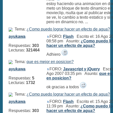
estoy haciendo una animacion en d
meto un bloque de texto dinamico en
movieclip, rsulta que al publicar este
se ve, lo cambio a texto estatico y si 
pero en dinamico no. ...
Tema:
¿Como puedo lograr hacer un efecto de agua?
ayukawa
FORO:
Flash
Escrito el: 16 Ago 2
08:58 pm Asunto:
¿Como puedo lo
Respuestas:
303
hacer un efecto de agua?
Lecturas:
321464
Adhiero
Tema:
que es mejor en posicion?
ayukawa
FORO:
Javascript y jQuery
Escrit
Ago 2007 03:35 pm Asunto:
que es
Respuestas:
5
en posicion?
Lecturas:
1732
ok gracias a todos
Tema:
¿Como puedo lograr hacer un efecto de agua?
ayukawa
FORO:
Flash
Escrito el: 15 Ago 2
11:39 pm Asunto:
¿Como puedo lo
Respuestas:
303
hacer un efecto de agua?