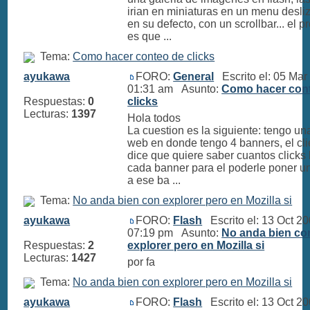
irian en miniaturas en un menu desli
en su defecto, con un scrollbar... el 
es que ...
Tema:
Como hacer conteo de clicks
ayukawa
FORO:
General
Escrito el: 05 Mar
01:31 am Asunto:
Como hacer con
Respuestas:
0
clicks
Lecturas:
1397
Hola todos
La cuestion es la siguiente: tengo u
web en donde tengo 4 banners, el cl
dice que quiere saber cuantos clicks 
cada banner para el poderle poner un
a ese ba ...
Tema:
No anda bien con explorer pero en Mozilla si
ayukawa
FORO:
Flash
Escrito el: 13 Oct 2
07:19 pm Asunto:
No anda bien co
Respuestas:
2
explorer pero en Mozilla si
Lecturas:
1427
por fa
Tema:
No anda bien con explorer pero en Mozilla si
ayukawa
FORO:
Flash
Escrito el: 13 Oct 2