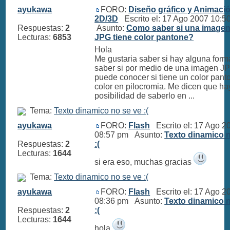
ayukawa
FORO:
Diseño gráfico y Animaci
2D/3D
Escrito el: 17 Ago 2007 10:
Respuestas:
2
Asunto:
Como saber si una imagen
Lecturas:
6853
JPG tiene color pantone?
Hola
Me gustaria saber si hay alguna form
saber si por medio de una imagen J
puede conocer si tiene un color pant
color en pilocromia. Me dicen que ha
posibilidad de saberlo en ...
Tema:
Texto dinamico no se ve :(
ayukawa
FORO:
Flash
Escrito el: 17 Ago 2
08:57 pm Asunto:
Texto dinamico 
Respuestas:
2
:(
Lecturas:
1644
si era eso, muchas gracias
Tema:
Texto dinamico no se ve :(
ayukawa
FORO:
Flash
Escrito el: 17 Ago 2
08:36 pm Asunto:
Texto dinamico 
Respuestas:
2
:(
Lecturas:
1644
hola