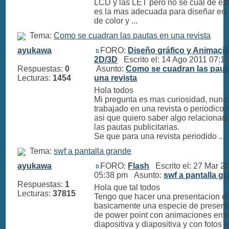
LCD y las LET pero no se cual de es
es la mas adecuada para diseñar en
de color y ...
Tema:
Como se cuadran las pautas en una revista
ayukawa
FORO:
Diseño gráfico y Animaci
2D/3D
Escrito el: 14 Ago 2011 07:
Respuestas:
0
Asunto:
Como se cuadran las paut
Lecturas:
1454
una revista
Hola todos
Mi pregunta es mas curiosidad, nunc
trabajado en una revista o periodico
asi que quiero saber algo relacionad
las pautas publicitarias.
Se que para una revista periodido ...
Tema:
swf a pantalla grande
ayukawa
FORO:
Flash
Escrito el: 27 Mar 2
05:38 pm Asunto:
swf a pantalla g
Respuestas:
1
Hola que tal todos
Lecturas:
37815
Tengo que hacer una presentacion en
basicamente una especie de present
de power point con animaciones entr
diapositiva y diapositiva y con fotos 