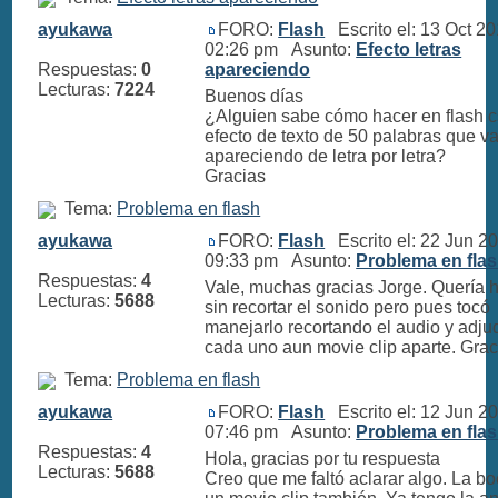
ayukawa
FORO:
Flash
Escrito el: 13 Oct 2
02:26 pm Asunto:
Efecto letras
Respuestas:
0
apareciendo
Lecturas:
7224
Buenos días
¿Alguien sabe cómo hacer en flash 
efecto de texto de 50 palabras que v
apareciendo de letra por letra?
Gracias
Tema:
Problema en flash
ayukawa
FORO:
Flash
Escrito el: 22 Jun 2
09:33 pm Asunto:
Problema en fla
Respuestas:
4
Vale, muchas gracias Jorge. Quería 
Lecturas:
5688
sin recortar el sonido pero pues tocó
manejarlo recortando el audio y adj
cada uno aun movie clip aparte. Grac
Tema:
Problema en flash
ayukawa
FORO:
Flash
Escrito el: 12 Jun 2
07:46 pm Asunto:
Problema en fla
Respuestas:
4
Hola, gracias por tu respuesta
Lecturas:
5688
Creo que me faltó aclarar algo. La b