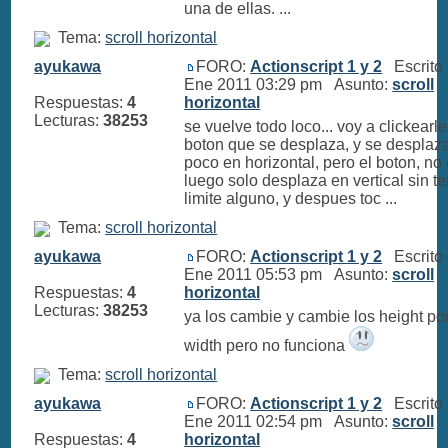
una de ellas. ...
Tema:
scroll horizontal
ayukawa
FORO:
Actionscript 1 y 2
Escrito 
Ene 2011 03:29 pm Asunto:
scroll
Respuestas:
4
horizontal
Lecturas:
38253
se vuelve todo loco... voy a clickearle
boton que se desplaza, y se desplaz
poco en horizontal, pero el boton, no 
luego solo desplaza en vertical sin t
limite alguno, y despues toc ...
Tema:
scroll horizontal
ayukawa
FORO:
Actionscript 1 y 2
Escrito 
Ene 2011 05:53 pm Asunto:
scroll
Respuestas:
4
horizontal
Lecturas:
38253
ya los cambie y cambie los height por
width pero no funciona
Tema:
scroll horizontal
ayukawa
FORO:
Actionscript 1 y 2
Escrito 
Ene 2011 02:54 pm Asunto:
scroll
Respuestas:
4
horizontal