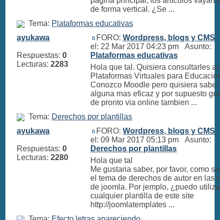
página principal, los artículos vayan 
de forma vertical. ¿Se ...
Tema:
Plataformas educativas
ayukawa
FORO:
Wordpress, blogs y CMS
E
el: 22 Mar 2017 04:23 pm Asunto:
Respuestas:
0
Plataformas educativas
Lecturas:
2283
Hola que tal. Quisiera consultarles a
Plataformas Virtuales para Educació
Conozco Moodle pero quisiera saber 
alguna mas eficaz y por supuesto grat
de pronto via online tambien ...
Tema:
Derechos por plantillas
ayukawa
FORO:
Wordpress, blogs y CMS
E
el: 09 Mar 2017 05:13 pm Asunto:
Respuestas:
0
Derechos por plantillas
Lecturas:
2280
Hola que tal
Me gustaria saber, por favor, como s
el tema de derechos de autor en las p
de joomla. Por jemplo, ¿puedo utiliza
cualquier plantilla de este site
http://joomlatemplates ...
Tema:
Efecto letras apareciendo