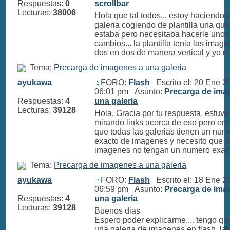
Respuestas:
0
scrollbar
Lecturas:
38006
Hola que tal todos... estoy haciendo 
galeria cogiendo de plantilla una que
estaba pero necesitaba hacerle unos
cambios... la plantilla tenia las imag
dos en dos de manera vertical y yo n .
Tema:
Precarga de imagenes a una galeria
ayukawa
FORO:
Flash
Escrito el: 20 Ene 2
06:01 pm Asunto:
Precarga de ima
Respuestas:
4
una galeria
Lecturas:
39128
Hola. Gracia por tu respuesta, estuve
mirando links acerca de eso pero en
que todas las galerias tienen un num
exacto de imagenes y necesito que e
imagenes no tengan un numero exacto
Tema:
Precarga de imagenes a una galeria
ayukawa
FORO:
Flash
Escrito el: 18 Ene 2
06:59 pm Asunto:
Precarga de ima
Respuestas:
4
una galeria
Lecturas:
39128
Buenos dias
Espero poder explicarme.... tengo qu
una galeria de imagenes en flash, la