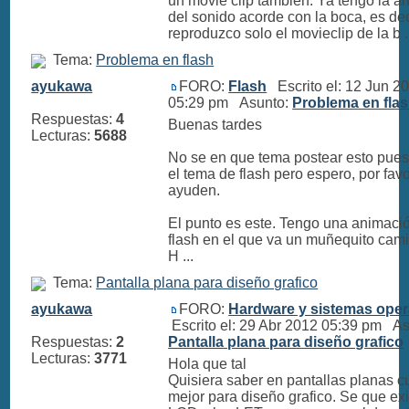
un movie clip también. Ya tengo la a
del sonido acorde con la boca, es deci
reproduzco solo el movieclip de la b .
Tema:
Problema en flash
ayukawa
FORO:
Flash
Escrito el: 12 Jun 2
05:29 pm Asunto:
Problema en fla
Respuestas:
4
Buenas tardes
Lecturas:
5688
No se en que tema postear esto pues
el tema de flash pero espero, por fav
ayuden.
El punto es este. Tengo una animaci
flash en el que va un muñequito cam
H ...
Tema:
Pantalla plana para diseño grafico
ayukawa
FORO:
Hardware y sistemas oper
Escrito el: 29 Abr 2012 05:39 pm As
Respuestas:
2
Pantalla plana para diseño grafico
Lecturas:
3771
Hola que tal
Quisiera saber en pantallas planas c
mejor para diseño grafico. Se que exi