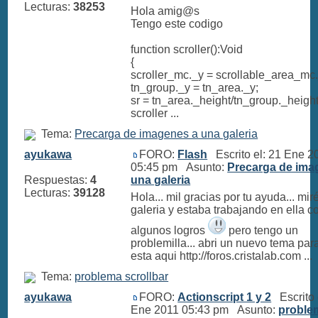
Lecturas:
38253
Hola amig@s
Tengo este codigo
function scroller():Void
{
scroller_mc._y = scrollable_area_mc.
tn_group._y = tn_area._y;
sr = tn_area._height/tn_group._height
scroller ...
Tema:
Precarga de imagenes a una galeria
ayukawa
FORO:
Flash
Escrito el: 21 Ene 2
05:45 pm Asunto:
Precarga de ima
Respuestas:
4
una galeria
Lecturas:
39128
Hola... mil gracias por tu ayuda... mir
galeria y estaba trabajando en ella c
algunos logros
pero tengo un
problemilla... abri un nuevo tema para
esta aqui http://foros.cristalab.com ...
Tema:
problema scrollbar
ayukawa
FORO:
Actionscript 1 y 2
Escrito 
Ene 2011 05:43 pm Asunto:
proble