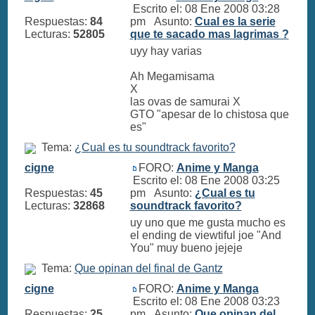
Escrito el: 08 Ene 2008 03:28
Respuestas:
84
pm Asunto:
Cual es la serie
Lecturas:
52805
que te sacado mas lagrimas ?
uyy hay varias
Ah Megamisama
X
las ovas de samurai X
GTO "apesar de lo chistosa que
es"
Tema:
¿Cual es tu soundtrack favorito?
cigne
FORO:
Anime y Manga
Escrito el: 08 Ene 2008 03:25
Respuestas:
45
pm Asunto:
¿Cual es tu
Lecturas:
32868
soundtrack favorito?
uy uno que me gusta mucho es
el ending de viewtiful joe "And
You" muy bueno jejeje
Tema:
Que opinan del final de Gantz
cigne
FORO:
Anime y Manga
Escrito el: 08 Ene 2008 03:23
Respuestas:
25
pm Asunto:
Que opinan del