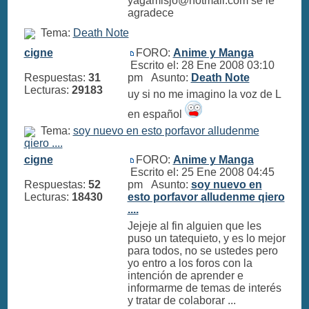
yagamisjo@hotmail.com
se le
agradece
Tema:
Death Note
cigne
FORO:
Anime y Manga
Escrito el: 28 Ene 2008 03:10
Respuestas:
31
pm Asunto:
Death Note
Lecturas:
29183
uy si no me imagino la voz de L
en español
Tema:
soy nuevo en esto porfavor alludenme
qiero ....
cigne
FORO:
Anime y Manga
Escrito el: 25 Ene 2008 04:45
Respuestas:
52
pm Asunto:
soy nuevo en
Lecturas:
18430
esto porfavor alludenme qiero
....
Jejeje al fin alguien que les
puso un tatequieto, y es lo mejor
para todos, no se ustedes pero
yo entro a los foros con la
intención de aprender e
informarme de temas de interés
y tratar de colaborar ...