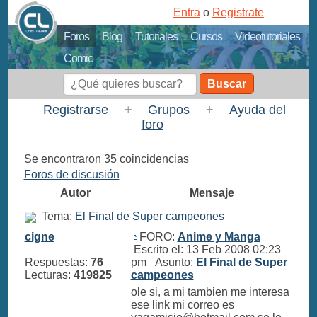
Entra
o
Registrate
Foros
Blog
Tutoriales
Cursos
Videotutoriales
Comic
Buscar
Registrarse
+
Grupos
+
Ayuda del
foro
Se encontraron 35 coincidencias
Foros de discusión
Autor
Mensaje
Tema:
El Final de Super campeones
cigne
FORO:
Anime y Manga
Escrito el: 13 Feb 2008 02:23
Respuestas:
76
pm Asunto:
El Final de Super
Lecturas:
419825
campeones
ole si, a mi tambien me interesa
ese link mi correo es