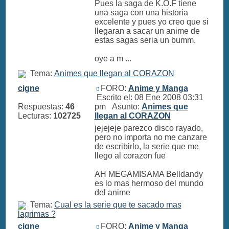
Pues la saga de K.O.F tiene
una saga con una historia
excelente y pues yo creo que si
llegaran a sacar un anime de
estas sagas seria un bumm.
oye a m ...
Tema:
Animes que llegan al CORAZON
cigne
FORO:
Anime y Manga
Escrito el: 08 Ene 2008 03:31
Respuestas:
46
pm Asunto:
Animes que
Lecturas:
102725
llegan al CORAZON
jejejeje parezco disco rayado,
pero no importa no me canzare
de escribirlo, la serie que me
llego al corazon fue
AH MEGAMISAMA Belldandy
es lo mas hermoso del mundo
del anime
Tema:
Cual es la serie que te sacado mas
lagrimas ?
cigne
FORO:
Anime y Manga