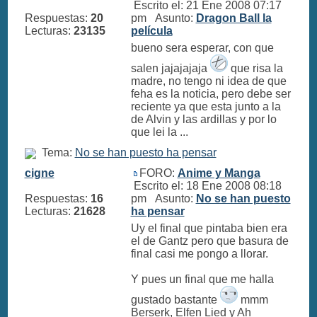
Escrito el: 21 Ene 2008 07:17
Respuestas:
20
pm Asunto:
Dragon Ball la
Lecturas:
23135
película
bueno sera esperar, con que
salen jajajajaja
que risa la
madre, no tengo ni idea de que
feha es la noticia, pero debe ser
reciente ya que esta junto a la
de Alvin y las ardillas y por lo
que lei la ...
Tema:
No se han puesto ha pensar
cigne
FORO:
Anime y Manga
Escrito el: 18 Ene 2008 08:18
Respuestas:
16
pm Asunto:
No se han puesto
Lecturas:
21628
ha pensar
Uy el final que pintaba bien era
el de Gantz pero que basura de
final casi me pongo a llorar.
Y pues un final que me halla
gustado bastante
mmm
Berserk, Elfen Lied y Ah