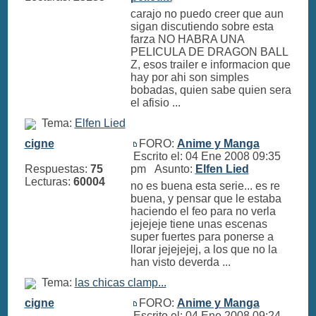
carajo no puedo creer que aun
sigan discutiendo sobre esta
farza NO HABRA UNA
PELICULA DE DRAGON BALL
Z, esos trailer e informacion que
hay por ahi son simples
bobadas, quien sabe quien sera
el afisio ...
Tema:
Elfen Lied
cigne
FORO:
Anime y Manga
Escrito el: 04 Ene 2008 09:35
Respuestas:
75
pm Asunto:
Elfen Lied
Lecturas:
60004
no es buena esta serie... es re
buena, y pensar que le estaba
haciendo el feo para no verla
jejejeje tiene unas escenas
super fuertes para ponerse a
llorar jejejejej, a los que no la
han visto deverda ...
Tema:
las chicas clamp...
cigne
FORO:
Anime y Manga
Escrito el: 04 Ene 2008 09:24