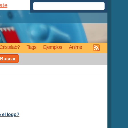
rate
Cristalab?
Tags
Ejemplos
Anime
Buscar
 el logo?