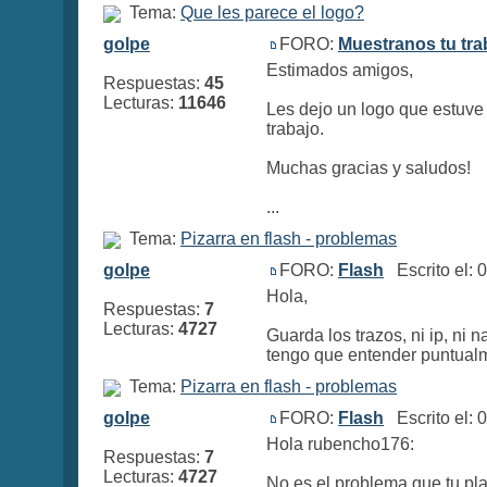
Tema:
Que les parece el logo?
golpe
FORO:
Muestranos tu tra
Estimados amigos,
Respuestas:
45
Lecturas:
11646
Les dejo un logo que estuve
trabajo.
Muchas gracias y saludos!
...
Tema:
Pizarra en flash - problemas
golpe
FORO:
Flash
Escrito el: 
Hola,
Respuestas:
7
Lecturas:
4727
Guarda los trazos, ni ip, ni
tengo que entender puntualm
Tema:
Pizarra en flash - problemas
golpe
FORO:
Flash
Escrito el: 
Hola rubencho176:
Respuestas:
7
Lecturas:
4727
No es el problema que tu plan