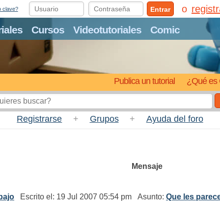
regist
Entrar
o clave?
riales
Cursos
Videotutoriales
Comic
Publica un tutorial
¿Qué es 
Registrarse
+
Grupos
+
Ayuda del foro
Mensaje
bajo
Escrito el: 19 Jul 2007 05:54 pm Asunto:
Que les parece