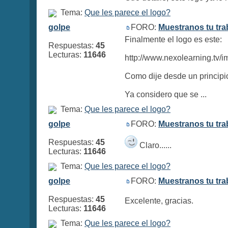
Tema:
Que les parece el logo?
golpe
FORO:
Muestranos tu tra
Finalmente el logo es este:
Respuestas:
45
Lecturas:
11646
http://www.nexolearning.tv/
Como dije desde un principio
Ya considero que se ...
Tema:
Que les parece el logo?
golpe
FORO:
Muestranos tu tra
Respuestas:
45
Claro......
Lecturas:
11646
Tema:
Que les parece el logo?
golpe
FORO:
Muestranos tu tra
Respuestas:
45
Excelente, gracias.
Lecturas:
11646
Tema:
Que les parece el logo?