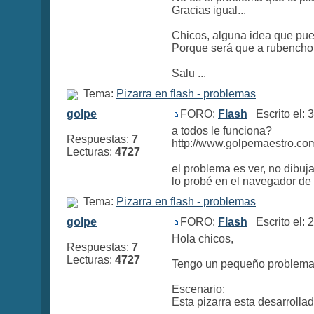
Gracias igual...
Chicos, alguna idea que pu
Porque será que a rubencho1
Salu ...
Tema:
Pizarra en flash - problemas
golpe
FORO:
Flash
Escrito el:
a todos le funciona?
Respuestas:
7
http://www.golpemaestro.com
Lecturas:
4727
el problema es ver, no dibujar
lo probé en el navegador de l
Tema:
Pizarra en flash - problemas
golpe
FORO:
Flash
Escrito el:
Hola chicos,
Respuestas:
7
Lecturas:
4727
Tengo un pequeño problema c
Escenario:
Esta pizarra esta desarrollad