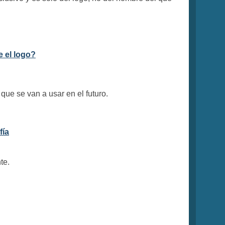
e el logo?
que se van a usar en el futuro.
fía
te.