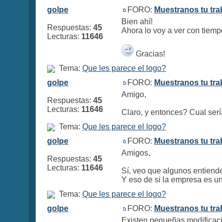
golpe
FORO:
Muestranos tu tra
Bien ahí!
Respuestas:
45
Ahora lo voy a ver con tiem
Lecturas:
11646
Gracias!
Tema:
Que les parece el logo?
golpe
FORO:
Muestranos tu tra
Amigo,
Respuestas:
45
Lecturas:
11646
Claro, y entonces? Cual serí
Tema:
Que les parece el logo?
golpe
FORO:
Muestranos tu tra
Amigos,
Respuestas:
45
Lecturas:
11646
Sí, veo que algunos entiend
Y eso de si la empresa es un
Tema:
Que les parece el logo?
golpe
FORO:
Muestranos tu tra
Existen pequeñas modificacio