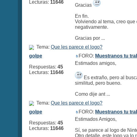
Lecturas:
11646
Gracias
En fin.
Volviendo al tema, creo que 
negativamente.
Gracias por ...
Tema:
Que les parece el logo?
golpe
FORO:
Muestranos tu tra
Estimados amigos,
Respuestas:
45
Lecturas:
11646
Es extraño, pero al busc
similitud, pero bueno.
Como dije ant ...
Tema:
Que les parece el logo?
golpe
FORO:
Muestranos tu tra
Estimados Amigos,
Respuestas:
45
Lecturas:
11646
Sí, se parece al logo de Nin
Otro detalle, este logo ya lo 