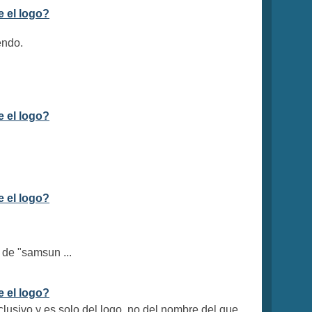
e el logo?
endo.
e el logo?
e el logo?
 de "samsun ...
e el logo?
clusivo y es solo del logo, no del nombre del que