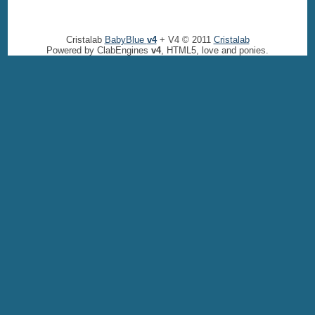
Cristalab
BabyBlue
v4
+ V4 © 2011
Cristalab
Powered by ClabEngines
v4
, HTML5, love and ponies.