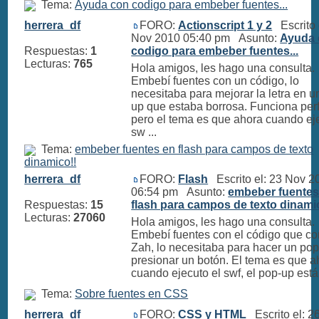
Tema:
Ayuda con codigo para embeber fuentes...
herrera_df
FORO:
Actionscript 1 y 2
Escrito 
Nov 2010 05:40 pm Asunto:
Ayuda 
Respuestas:
1
codigo para embeber fuentes...
Lecturas:
765
Hola amigos, les hago una consulta.
Embebí fuentes con un código, lo
necesitaba para mejorar la letra en u
up que estaba borrosa. Funciona perf
pero el tema es que ahora cuando eje
sw ...
Tema:
embeber fuentes en flash para campos de texto
dinamico!!
herrera_df
FORO:
Flash
Escrito el: 23 Nov 2
06:54 pm Asunto:
embeber fuentes
Respuestas:
15
flash para campos de texto dinami
Lecturas:
27060
Hola amigos, les hago una consulta.
Embebí fuentes con el código que co
Zah, lo necesitaba para hacer un pop
presionar un botón. El tema es que a
cuando ejecuto el swf, el pop-up está 
Tema:
Sobre fuentes en CSS
herrera_df
FORO:
CSS y HTML
Escrito el: 2