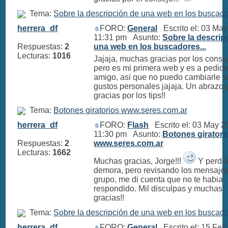
Tema:
Sobre la descripción de una web en los buscador
herrera_df
FORO:
General
Escrito el: 03 Ma
11:31 pm Asunto:
Sobre la descrip
Respuestas:
2
una web en los buscadores...
Lecturas:
1016
Jajaja, muchas gracias por los conse
pero es mi primera web y es a pedid
amigo, asi que no puedo cambiarle s
gustos personales jajaja. Un abrazo 
gracias por los tips!!
Tema:
Botones giratorios www.seres.com.ar
herrera_df
FORO:
Flash
Escrito el: 03 May 2
11:30 pm Asunto:
Botones giratori
Respuestas:
2
www.seres.com.ar
Lecturas:
1662
Muchas gracias, Jorge!!!
Y perdón
demora, pero revisando los mensajes
grupo, me di cuenta que no te habia
respondido. Mil disculpas y muchas
gracias!!
Tema:
Sobre la descripción de una web en los buscador
herrera_df
FORO:
General
Escrito el: 15 Feb