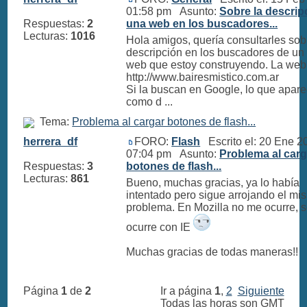
01:58 pm Asunto:
Sobre la descrip
Respuestas:
2
una web en los buscadores...
Lecturas:
1016
Hola amigos, quería consultarles sob
descripción en los buscadores de un 
web que estoy construyendo. La web
http://www.bairesmistico.com.ar
Si la buscan en Google, lo que apar
como d ...
Tema:
Problema al cargar botones de flash...
herrera_df
FORO:
Flash
Escrito el: 20 Ene 2
07:04 pm Asunto:
Problema al carg
Respuestas:
3
botones de flash...
Lecturas:
861
Bueno, muchas gracias, ya lo había
intentado pero sigue arrojando el mi
problema. En Mozilla no me ocurre, s
ocurre con IE
Muchas gracias de todas maneras!!
Página
1
de
2
Ir a página
1
,
2
Siguiente
Todas las horas son GMT