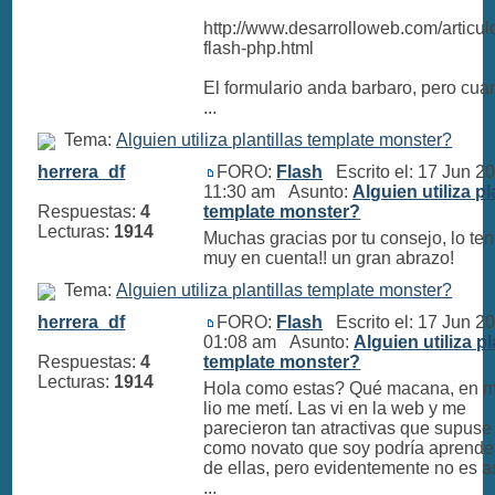
http://www.desarrolloweb.com/articul
flash-php.html
El formulario anda barbaro, pero cua
...
Tema:
Alguien utiliza plantillas template monster?
herrera_df
FORO:
Flash
Escrito el: 17 Jun 2
11:30 am Asunto:
Alguien utiliza pl
Respuestas:
4
template monster?
Lecturas:
1914
Muchas gracias por tu consejo, lo te
muy en cuenta!! un gran abrazo!
Tema:
Alguien utiliza plantillas template monster?
herrera_df
FORO:
Flash
Escrito el: 17 Jun 2
01:08 am Asunto:
Alguien utiliza pl
Respuestas:
4
template monster?
Lecturas:
1914
Hola como estas? Qué macana, en 
lio me metí. Las vi en la web y me
parecieron tan atractivas que supuse
como novato que soy podría aprende
de ellas, pero evidentemente no es a
...