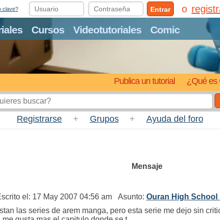
regist
Entrar
o clave?
riales
Cursos
Videotutoriales
Comic
Publica un tutorial
¿Qué es 
Registrarse
+
Grupos
+
Ayuda del foro
Mensaje
crito el: 17 May 2007 04:56 am Asunto:
Ouran High School 
stan las series de arem manga, pero esta serie me dejo sin cri
 me gusta mas el capitulo donde se t ...