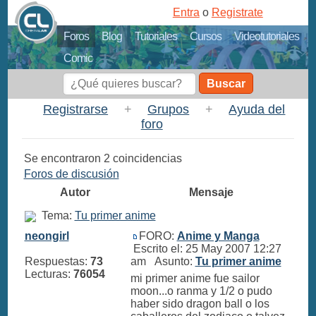
Entra
o
Registrate
Foros
Blog
Tutoriales
Cursos
Videotutoriales
Comic
Buscar
Registrarse
+
Grupos
+
Ayuda del
foro
Se encontraron 2 coincidencias
Foros de discusión
Autor
Mensaje
Tema:
Tu primer anime
neongirl
FORO:
Anime y Manga
Escrito el: 25 May 2007 12:27
Respuestas:
73
am Asunto:
Tu primer anime
Lecturas:
76054
mi primer anime fue sailor
moon...o ranma y 1/2 o pudo
haber sido dragon ball o los