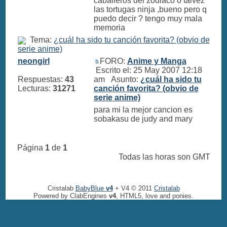
caballeros del zodiaco o talvez
las tortugas ninja ,bueno pero q
puedo decir ? tengo muy mala
memoria
Tema:
¿cuál ha sido tu canción favorita? (obvio de
serie anime)
neongirl
FORO:
Anime y Manga
Escrito el: 25 May 2007 12:18
Respuestas:
43
am Asunto:
¿cuál ha sido tu
Lecturas:
31271
canción favorita? (obvio de
serie anime)
para mi la mejor cancion es
sobakasu de judy and mary
Página
1
de
1
Todas las horas son GMT
Cristalab
BabyBlue
v4
+ V4 © 2011
Cristalab
Powered by ClabEngines
v4
, HTML5, love and ponies.