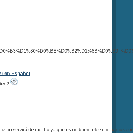
1%82%D0%B8%D0%B3%D1%80%D0%BE%D0%B2%D1%8B%D0%B9_%
er en Español
sten?
iz no servirá de mucho ya que es un buen reto si iniciamos co