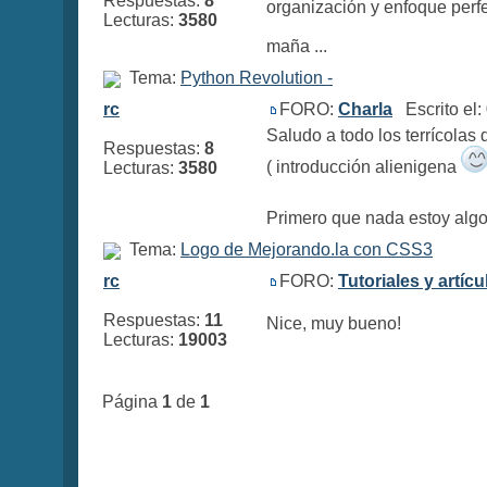
Respuestas:
8
organización y enfoque perfec
Lecturas:
3580
maña ...
Tema:
Python Revolution -
rc
FORO:
Charla
Escrito el
Saludo a todo los terrícolas 
Respuestas:
8
( introducción alienigena
Lecturas:
3580
Primero que nada estoy algo
Tema:
Logo de Mejorando.la con CSS3
rc
FORO:
Tutoriales y artíc
Respuestas:
11
Nice, muy bueno!
Lecturas:
19003
Página
1
de
1