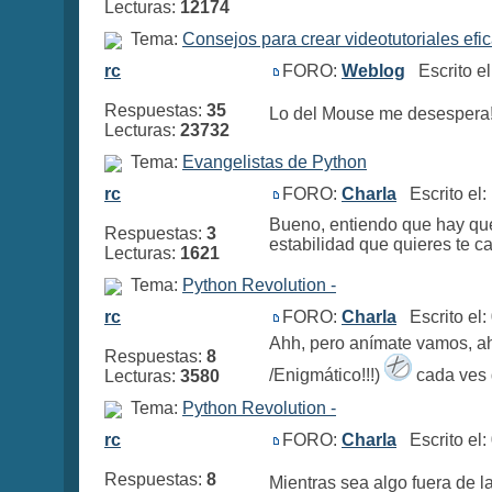
Lecturas:
12174
Tema:
Consejos para crear videotutoriales efi
rc
FORO:
Weblog
Escrito e
Respuestas:
35
Lo del Mouse me desespera!!
Lecturas:
23732
Tema:
Evangelistas de Python
rc
FORO:
Charla
Escrito el
Bueno, entiendo que hay que 
Respuestas:
3
estabilidad que quieres te c
Lecturas:
1621
Tema:
Python Revolution -
rc
FORO:
Charla
Escrito el
Ahh, pero anímate vamos, aho
Respuestas:
8
/Enigmático!!!)
cada ves q
Lecturas:
3580
Tema:
Python Revolution -
rc
FORO:
Charla
Escrito el
Respuestas:
8
Mientras sea algo fuera de l