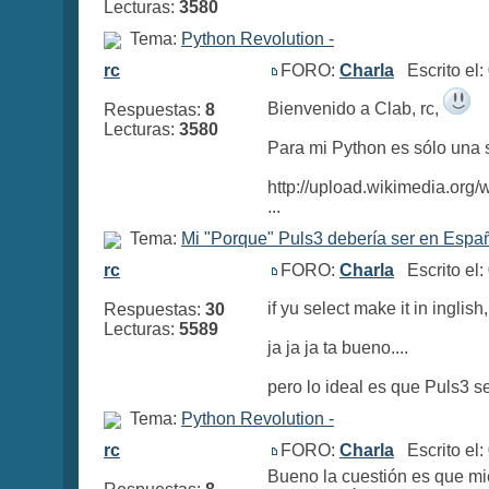
Lecturas:
3580
Tema:
Python Revolution -
rc
FORO:
Charla
Escrito el
Bienvenido a Clab, rc,
Respuestas:
8
Lecturas:
3580
Para mi Python es sólo una 
http://upload.wikimed
...
Tema:
Mi "Porque" Puls3 debería ser en Espa
rc
FORO:
Charla
Escrito el
if yu select make it in ingl
Respuestas:
30
Lecturas:
5589
ja ja ja ta bueno....
pero lo ideal es que Puls3 s
Tema:
Python Revolution -
rc
FORO:
Charla
Escrito el
Bueno la cuestión es que mi