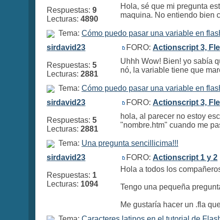
Hola, sé que mi pregunta est
Respuestas:
9
maquina. No entiendo bien có
Lecturas:
4890
Tema:
Cómo puedo pasar una variable en fla
sirdavid23
FORO:
Actionscript 3, Fl
Uhhh Wow! Bien! yo sabía qu
Respuestas:
5
nó, la variable tiene que ma
Lecturas:
2881
Tema:
Cómo puedo pasar una variable en fla
sirdavid23
FORO:
Actionscript 3, Fl
hola, al parecer no estoy es
Respuestas:
5
"nombre.htm" cuando me pas
Lecturas:
2881
Tema:
Una pregunta sencillicima!!!
sirdavid23
FORO:
Actionscript 1 y 2
Hola a todos los compañeros 
Respuestas:
1
Lecturas:
1094
Tengo una pequeña pregunta 
Me gustaría hacer un .fla que a
Tema:
Caracteres latinos en el tutorial de Flas