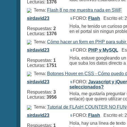
Lecturas:
1376
Tema:
Flash 8 no me muestra nada en SWF
sirdavid23
FORO:
Flash
Escrito el: 
Hola, he tenido un curioso p
Respuestas:
2
en el portal sin ningun proble
Lecturas:
1376
Tema:
Cómo hacer un form en PHP para subir
sirdavid23
FORO:
PHP y MySQL
Esc
Hola, estuve googleando un 
Respuestas:
1
que suba los datos directo a
Lecturas:
1751
Tema:
Botones Hover en CSS - Cómo puedo d
sirdavid23
FORO:
Javascript y jQue
seleccionados?
Respuestas:
3
Hola, me gustaría preguntar
Lecturas:
3956
enlace) que quiero utilizar 
Tema:
Tutorial de FLAsH COUNTER NO FUNC
sirdavid23
FORO:
Flash
Escrito el: 
Hola, hay una linea de texto
Respuestas:
1