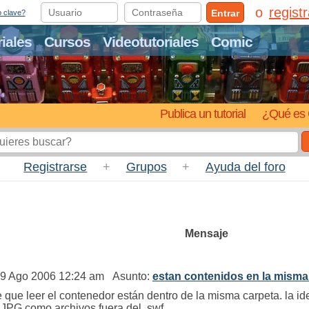
regist
Entrar
o clave?
riales
Cursos
Videotutoriales
Comic
Publica un tutorial
¿Qué es 
Registrarse
+
Grupos
+
Ayuda del foro
Mensaje
29 Ago 2006 12:24 am Asunto:
estan contenidos en la misma
 que leer el contenedor están dentro de la misma carpeta. la i
JPG como archivos fuera del .swf ...