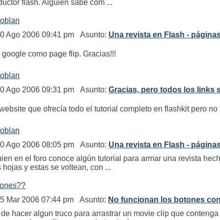
ductor flash. Alguien sabe cóm ...
doblan
20 Ago 2006 09:41 pm Asunto:
Una revista en Flash - página
 google como page flip. Gracias!!!
doblan
20 Ago 2006 09:31 pm Asunto:
Gracias, pero todos los links
ebsite que ofrecía todo el tutorial completo en flashkit pero no
doblan
20 Ago 2006 08:05 pm Asunto:
Una revista en Flash - página
uien en el foro conoce algún tutorial para armar una revista hec
 hojas y estas se voltean, con ...
otones??
25 Mar 2006 07:44 pm Asunto:
No funcionan los botones c
a de hacer algun truco para arrastrar un movie clip que conten