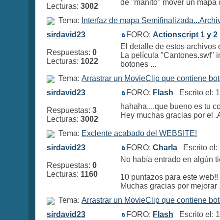
de "manito" mover un mapa qu
Lecturas:
3002
Tema:
Interfaz de mapa Semifinalizada...Archi
sirdavid23
FORO:
Actionscript 1 y 2
El detalle de estos archivos 
Respuestas:
0
La película "Cantones.swf" ini
Lecturas:
1022
botones ...
Tema:
Arrastrar un MovieClip que contiene b
sirdavid23
FORO:
Flash
Escrito el: 
hahaha....que bueno es tu com
Respuestas:
3
Hey muchas gracias por el .A
Lecturas:
3002
Tema:
Exclente acabado del WEBSITE!
sirdavid23
FORO:
Charla
Escrito el:
No había entrado en algún ti
Respuestas:
0
Lecturas:
1160
10 puntazos para este web!!
Muchas gracias por mejorar .
Tema:
Arrastrar un MovieClip que contiene b
sirdavid23
FORO:
Flash
Escrito el: 