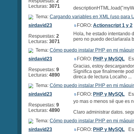
Respuestas:
2
Lecturas:
3071
descriptionHTML.load("myWebs
Tema:
Cargando variables en XML (uso para 
sirdavid23
FORO:
Actionscript 1 y 2
Hola, he estado intentando d
Respuestas:
2
pero no puedo declarlarala bi
Lecturas:
3071
Tema:
Cómo puedo instalar PHP en mi máqui
sirdavid23
FORO:
PHP y MySQL
Esc
Gracias, estoy descargando
Respuestas:
9
Significa que finalmente pod
Lecturas:
4890
direca de lectura Localho ...
Tema:
Cómo puedo instalar PHP en mi máqui
sirdavid23
FORO:
PHP y MySQL
Esc
yo mas o menos sé que es ne
Respuestas:
9
Lecturas:
4890
Claro administrar datos. segui
Tema:
Cómo puedo instalar PHP en mi máqui
sirdavid23
FORO:
PHP y MySQL
Esc