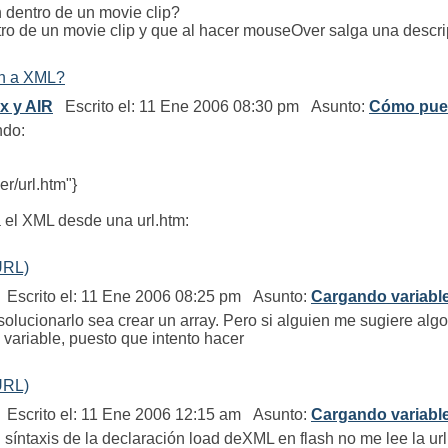
dentro de un movie clip?
ro de un movie clip y que al hacer mouseOver salga una descrip
sh a XML?
ex y AIR
Escrito el: 11 Ene 2006 08:30 pm Asunto:
Cómo pued
ndo:
r/url.htm"}
a el XML desde una url.htm:
URL)
Escrito el: 11 Ene 2006 08:25 pm Asunto:
Cargando variabl
olucionarlo sea crear un array. Pero si alguien me sugiere algo
 variable, puesto que intento hacer
URL)
Escrito el: 11 Ene 2006 12:15 am Asunto:
Cargando variabl
síntaxis de la declaración load deXML en flash no me lee la url 