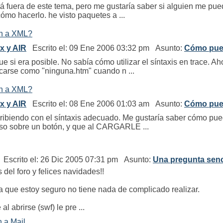
á fuera de este tema, pero me gustaría saber si alguien me pued
mo hacerlo. he visto paquetes a ...
sh a XML?
ex y AIR
Escrito el: 09 Ene 2006 03:32 pm Asunto:
Cómo pued
e si era posible. No sabía cómo utilizar el síntaxis en trace.
rcarse como "ninguna.htm" cuando n ...
sh a XML?
ex y AIR
Escrito el: 08 Ene 2006 01:03 am Asunto:
Cómo pued
cribiendo con el síntaxis adecuado. Me gustaría saber cómo pue
o sobre un botón, y que al CARGARLE ...
Escrito el: 26 Dic 2005 07:31 pm Asunto:
Una pregunta senci
del foro y felices navidades!!
que estoy seguro no tiene nada de complicado realizar.
l abrirse (swf) le pre ...
h a Mail