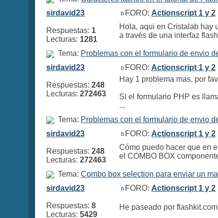
sirdavid23
FORO:
Actionscript 1 y 2
Hola, aqui en Cristalab hay 
Respuestas:
1
a través de una interfaz flas
Lecturas:
1281
Tema:
Problemas con el formulario de envio d
sirdavid23
FORO:
Actionscript 1 y 2
Hay 1 problema mas, por fav
Respuestas:
248
Lecturas:
272463
Si el formulario PHP es llam
...
Tema:
Problemas con el formulario de envio d
sirdavid23
FORO:
Actionscript 1 y 2
Cómo puedo hacer que en el 
Respuestas:
248
el COMBO BOX componente, d
Lecturas:
272463
Tema:
Combo box selection para enviar un ma
sirdavid23
FORO:
Actionscript 1 y 2
Respuestas:
8
He paseado por flashkit.com 
Lecturas:
5429