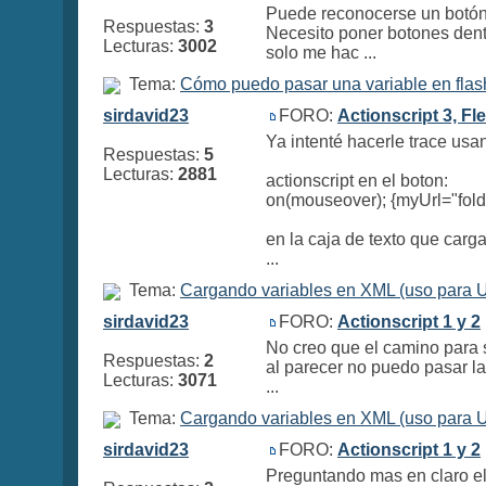
Puede reconocerse un botón 
Respuestas:
3
Necesito poner botones dent
Lecturas:
3002
solo me hac ...
Tema:
Cómo puedo pasar una variable en fla
sirdavid23
FORO:
Actionscript 3, Fl
Ya intenté hacerle trace usa
Respuestas:
5
Lecturas:
2881
actionscript en el boton:
on(mouseover); {myUrl="folde
en la caja de texto que carg
...
Tema:
Cargando variables en XML (uso para 
sirdavid23
FORO:
Actionscript 1 y 2
No creo que el camino para s
Respuestas:
2
al parecer no puedo pasar la
Lecturas:
3071
...
Tema:
Cargando variables en XML (uso para 
sirdavid23
FORO:
Actionscript 1 y 2
Preguntando mas en claro el 