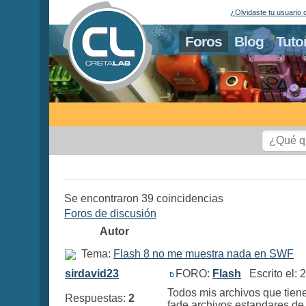
¿Olvidaste tu usuario 
Foros
Blog
Tuto
Se encontraron 39 coincidencias
Foros de discusión
Autor
Tema:
Flash 8 no me muestra nada en SWF
sirdavid23
FORO:
Flash
Escrito el: 
Todos mis archivos que tiene
Respuestas:
2
fade archivos estandares de 