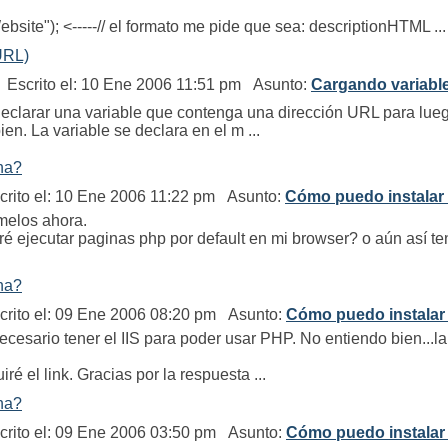
ite"); <-----// el formato me pide que sea: descriptionHTML ...
URL)
Escrito el: 10 Ene 2006 11:51 pm Asunto:
Cargando variabl
eclarar una variable que contenga una dirección URL para luego
en. La variable se declara en el m ...
na?
rito el: 10 Ene 2006 11:22 pm Asunto:
Cómo puedo instalar
melos ahora.
ré ejecutar paginas php por default en mi browser? o aún así t
na?
rito el: 09 Ene 2006 08:20 pm Asunto:
Cómo puedo instalar
cesario tener el IIS para poder usar PHP. No entiendo bien...l
ré el link. Gracias por la respuesta ...
na?
rito el: 09 Ene 2006 03:50 pm Asunto:
Cómo puedo instalar