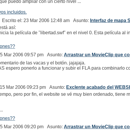
e puedo ampliar con un cierto nivel ...
vos incluidos.
Escrito el: 23 Mar 2006 12:48 am Asunto:
Interfaz de mapa S
está así:
cia la película de "libertad.swf" en el nivel 0. Esta película al in
otones??
15 Mar 2006 09:57 pm Asunto:
Arrastrar un MovieClip que c
entario de las vacas y el botón. jajajaja.
S espero ponerlo a funcionar y subir el FLA para combinarlo con
 15 Mar 2006 09:23 pm Asunto:
Exclente acabado del WEBS
empo, pero por fin, el website se vé muy bien ordenado, tiene m
..
otones??
15 Mar 2006 09:20 pm Asunto:
Arrastrar un MovieClip que c