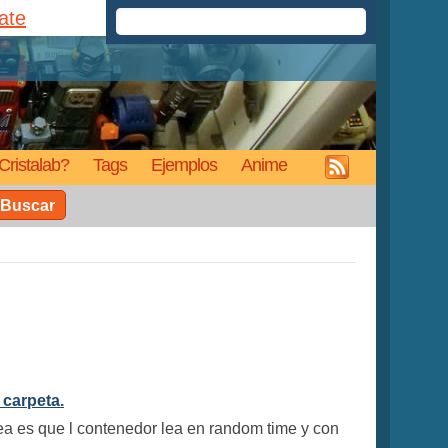
rate
Cristalab?
Tags
Ejemplos
Anime
Buscar
 carpeta.
dea es que l contenedor lea en random time y con