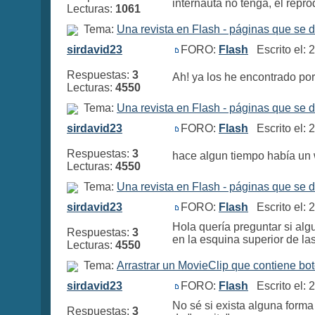
internauta no tenga, el repro
Lecturas:
1061
Tema:
Una revista en Flash - páginas que se 
sirdavid23
FORO:
Flash
Escrito el: 
Respuestas:
3
Ah! ya los he encontrado por
Lecturas:
4550
Tema:
Una revista en Flash - páginas que se 
sirdavid23
FORO:
Flash
Escrito el: 
Respuestas:
3
hace algun tiempo había un w
Lecturas:
4550
Tema:
Una revista en Flash - páginas que se 
sirdavid23
FORO:
Flash
Escrito el: 
Hola quería preguntar si alg
Respuestas:
3
en la esquina superior de las
Lecturas:
4550
Tema:
Arrastrar un MovieClip que contiene b
sirdavid23
FORO:
Flash
Escrito el: 
No sé si exista alguna form
Respuestas:
3