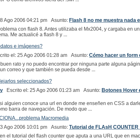
28 Ago 2006 04:21 pm Asunto:
Flash 8 no me muestra nada 
roblema con flash 8. Antes utilizaba el Mx2004, y cargaba en un
ma. Me actualicé a flash 8 y ...
 datos e imágenes?
rito el: 25 Ago 2006 01:28 am Asunto:
Cómo hacer un form 
buen rato y no puedo encontrar por ninguna parte alguna pági
 un correo y que también se pueda desde ...
ejarlos seleccionados?
ry
Escrito el: 25 Ago 2006 01:23 am Asunto:
Botones Hover 
 si alguien conoce una url en donde me enseñen en CSS a darle 
como barra de navegación. De modo que ...
IONA...problema Macromedia
23 Ago 2006 10:01 pm Asunto:
Tutorial de FLAsH COUNTER
 en el tutorial del flash counter que aputa a una URL que en ma