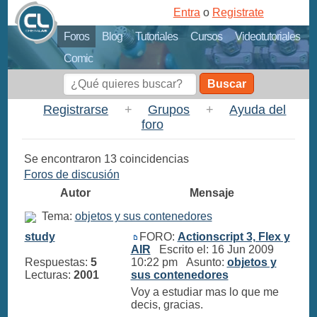
Entra
o
Registrate
Foros
Blog
Tutoriales
Cursos
Videotutoriales
Comic
Buscar
Registrarse
+
Grupos
+
Ayuda del
foro
Se encontraron 13 coincidencias
Foros de discusión
Autor
Mensaje
Tema:
objetos y sus contenedores
study
FORO:
Actionscript 3, Flex y
AIR
Escrito el: 16 Jun 2009
Respuestas:
5
10:22 pm Asunto:
objetos y
Lecturas:
2001
sus contenedores
Voy a estudiar mas lo que me
decis, gracias.