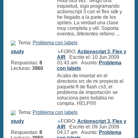
Hola otra vez. Tengo una
inquietud, sigo programando
actionscript 3 con el flex sdk y
he llegado a la parte de los
sprites. La verdad una clase
muy completa y util. Soporta
eventos, diferentes relleno ...
Tema:
Problema con labels
study
FORO:
Actionscript 3, Flex y
AIR
Escrito el: 10 Jun 2009
Respuestas:
8
01:43 am Asunto:
Problema
Lecturas:
3960
con labels
Acabo de insertar en el
directorio src de mi proyecto el
paquete fl de flash cs3, el
problema de importación se
soluciona pero todabia no
compila. HELP!!!!!
Tema:
Problema con labels
study
FORO:
Actionscript 3, Flex y
AIR
Escrito el: 09 Jun 2009
Respuestas:
8
04:17 am Asunto:
Problema
Lecturas:
3960
con labels