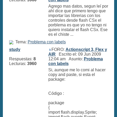
Agrego mas datos, segun leí por
ahí dice que primero tengo que
importar las librerias con los
controles desde flash CSx el
porblema es que yo no tengo ni
quiero instalar el flash CSx. Ese
es el chiste ...
Tema:
Problema con labels
study
FORO:
Actionscript 3, Flex y
AIR
Escrito el: 09 Jun 2009
Respuestas:
8
12:04 am Asunto:
Problema
Lecturas:
3960
con labels
Si, aunque me lo comi al hacer
copy and paste, si esta el
package:
Código :
package
{
import flash.display.Sprite;
import flash.events.Event;