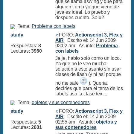
que se llama aswing y que para
alguien como yo que viene de
java es ideal. Lo pruebo y
despues cuento. Salu2
Tema:
Problema con labels
study
FORO:
Actionscript 3, Flex y
AIR
Escrito el: 14 Jun 2009
Respuestas:
8
03:02 am Asunto:
Problema
Lecturas:
3960
con labels
Je je, hablo solo como un loco.
Ya que no le veo mucha
solución a este asunto sin usar
clases de flash (y ni así porque
no me sale
). Queria
decirles que para el tema de los
labels uso la clase tex ...
Tema:
objetos y sus contenedores
study
FORO:
Actionscript 3, Flex y
AIR
Escrito el: 14 Jun 2009
Respuestas:
5
02:55 am Asunto:
objetos y
Lecturas:
2001
sus contenedores