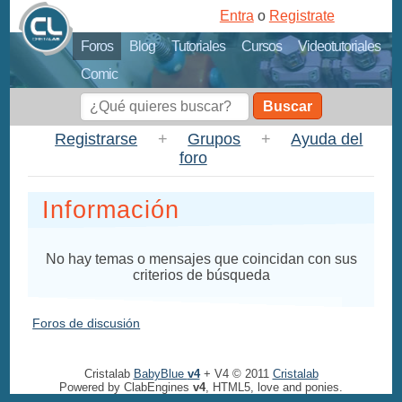
Entra
o
Registrate
Foros
Blog
Tutoriales
Cursos
Videotutoriales
Comic
Buscar
Registrarse
+
Grupos
+
Ayuda del
foro
Información
No hay temas o mensajes que coincidan con sus
criterios de búsqueda
Foros de discusión
Cristalab
BabyBlue
v4
+ V4 © 2011
Cristalab
Powered by ClabEngines
v4
, HTML5, love and ponies.