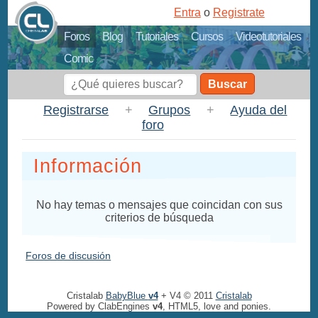
Entra
o
Registrate
Foros
Blog
Tutoriales
Cursos
Videotutoriales
Comic
Buscar
Registrarse
+
Grupos
+
Ayuda del
foro
Información
No hay temas o mensajes que coincidan con sus
criterios de búsqueda
Foros de discusión
Cristalab
BabyBlue
v4
+ V4 © 2011
Cristalab
Powered by ClabEngines
v4
, HTML5, love and ponies.