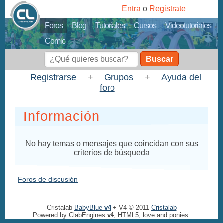
Entra
o
Registrate
Foros
Blog
Tutoriales
Cursos
Videotutoriales
Comic
Buscar
Registrarse
+
Grupos
+
Ayuda del
foro
Información
No hay temas o mensajes que coincidan con sus
criterios de búsqueda
Foros de discusión
Cristalab
BabyBlue
v4
+ V4 © 2011
Cristalab
Powered by ClabEngines
v4
, HTML5, love and ponies.