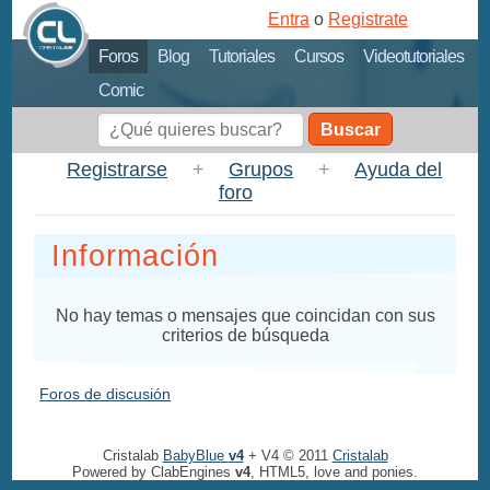
Entra
o
Registrate
Foros
Blog
Tutoriales
Cursos
Videotutoriales
Comic
Buscar
Registrarse
+
Grupos
+
Ayuda del
foro
Información
No hay temas o mensajes que coincidan con sus
criterios de búsqueda
Foros de discusión
Cristalab
BabyBlue
v4
+ V4 © 2011
Cristalab
Powered by ClabEngines
v4
, HTML5, love and ponies.