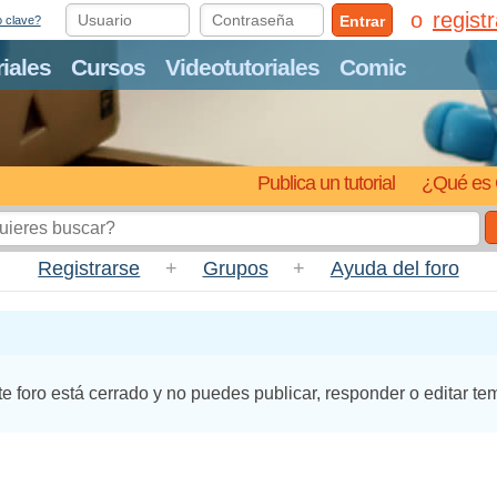
regist
Entrar
o clave?
riales
Cursos
Videotutoriales
Comic
Publica un tutorial
¿Qué es 
Registrarse
+
Grupos
+
Ayuda del foro
te foro está cerrado y no puedes publicar, responder o editar te