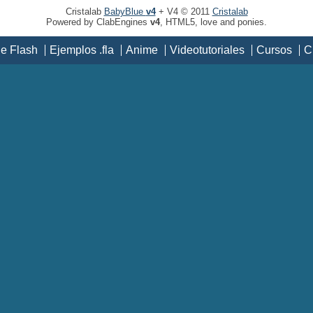
Cristalab
BabyBlue
v4
+ V4 © 2011
Cristalab
Powered by ClabEngines
v4
, HTML5, love and ponies.
de Flash
Ejemplos .fla
Anime
Videotutoriales
Cursos
C