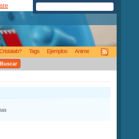
rate
Cristalab?
Tags
Ejemplos
Anime
Buscar
mas