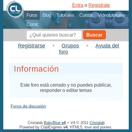
Entra
o
Registrate
Foros
Blog
Tutoriales
Cursos
Videotutoriales
Comic
Buscar
Registrarse
+
Grupos
+
Ayuda del
foro
Información
Este foro está cerrado y no puedes publicar,
responder o editar temas
Foros de discusión
Cristalab
BabyBlue
v4
+ V4 © 2011
Cristalab
Powered by ClabEngines
v4
, HTML5, love and ponies.