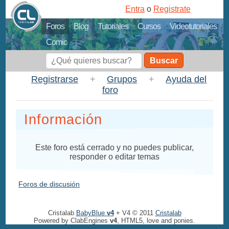
Entra
o
Registrate
Foros
Blog
Tutoriales
Cursos
Videotutoriales
Comic
Buscar
Registrarse
+
Grupos
+
Ayuda del
foro
Información
Este foro está cerrado y no puedes publicar,
responder o editar temas
Foros de discusión
Cristalab
BabyBlue
v4
+ V4 © 2011
Cristalab
Powered by ClabEngines
v4
, HTML5, love and ponies.