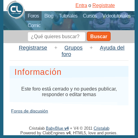
Entra
o
Registrate
Foros
Blog
Tutoriales
Cursos
Videotutoriales
Comic
Buscar
Registrarse
+
Grupos
+
Ayuda del
foro
Información
Este foro está cerrado y no puedes publicar,
responder o editar temas
Foros de discusión
Cristalab
BabyBlue
v4
+ V4 © 2011
Cristalab
Powered by ClabEngines
v4
, HTML5, love and ponies.