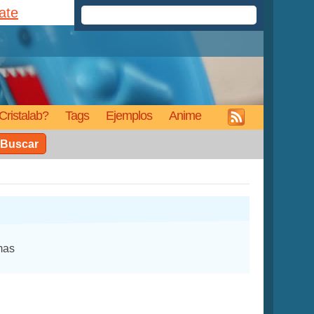
rate
Cristalab?
Tags
Ejemplos
Anime
Buscar
mas