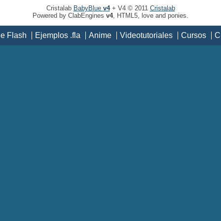
Cristalab
BabyBlue
v4
+ V4 © 2011
Cristalab
Powered by ClabEngines
v4
, HTML5, love and ponies.
de Flash
Ejemplos .fla
Anime
Videotutoriales
Cursos
C