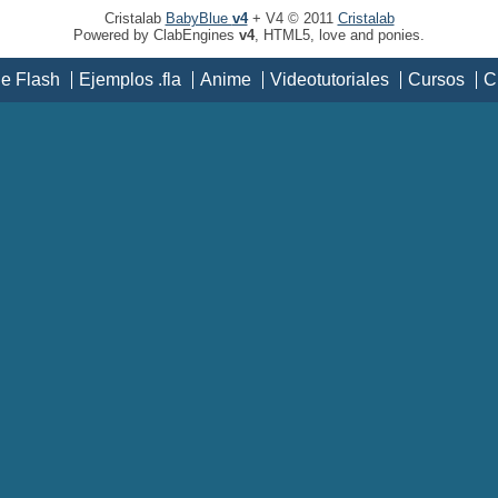
Cristalab
BabyBlue
v4
+ V4 © 2011
Cristalab
Powered by ClabEngines
v4
, HTML5, love and ponies.
de Flash
Ejemplos .fla
Anime
Videotutoriales
Cursos
C