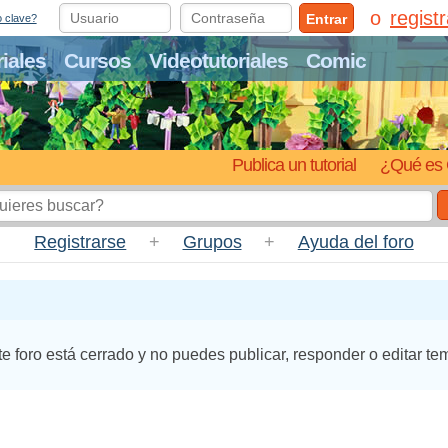
regist
Entrar
o clave?
riales
Cursos
Videotutoriales
Comic
Publica un tutorial
¿Qué es 
Registrarse
+
Grupos
+
Ayuda del foro
te foro está cerrado y no puedes publicar, responder o editar te