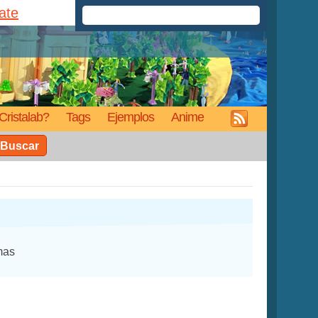
rate
Cristalab?
Tags
Ejemplos
Anime
Buscar
mas