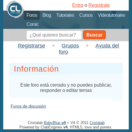
Entra
o
Registrate
Foros
Blog
Tutoriales
Cursos
Videotutoriales
Comic
Buscar
Registrarse
+
Grupos
+
Ayuda del
foro
Información
Este foro está cerrado y no puedes publicar,
responder o editar temas
Foros de discusión
Cristalab
BabyBlue
v4
+ V4 © 2011
Cristalab
Powered by ClabEngines
v4
, HTML5, love and ponies.