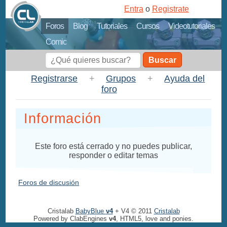
Entra
o
Registrate
Foros
Blog
Tutoriales
Cursos
Videotutoriales
Comic
Buscar
Registrarse
+
Grupos
+
Ayuda del
foro
Información
Este foro está cerrado y no puedes publicar,
responder o editar temas
Foros de discusión
Cristalab
BabyBlue
v4
+ V4 © 2011
Cristalab
Powered by ClabEngines
v4
, HTML5, love and ponies.