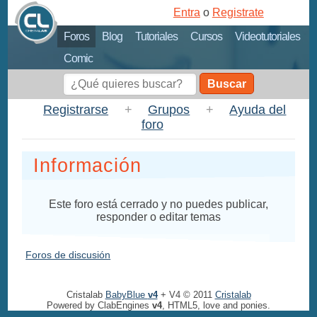
Entra
o
Registrate
Foros
Blog
Tutoriales
Cursos
Videotutoriales
Comic
Buscar
Registrarse
+
Grupos
+
Ayuda del
foro
Información
Este foro está cerrado y no puedes publicar,
responder o editar temas
Foros de discusión
Cristalab
BabyBlue
v4
+ V4 © 2011
Cristalab
Powered by ClabEngines
v4
, HTML5, love and ponies.