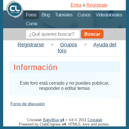
Entra
o
Registrate
Foros
Blog
Tutoriales
Cursos
Videotutoriales
Comic
Buscar
Registrarse
+
Grupos
+
Ayuda del
foro
Información
Este foro está cerrado y no puedes publicar,
responder o editar temas
Foros de discusión
Cristalab
BabyBlue
v4
+ V4 © 2011
Cristalab
Powered by ClabEngines
v4
, HTML5, love and ponies.