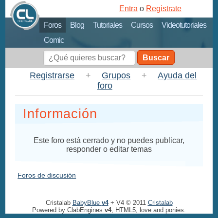
Entra
o
Registrate
Foros
Blog
Tutoriales
Cursos
Videotutoriales
Comic
Buscar
Registrarse
+
Grupos
+
Ayuda del
foro
Información
Este foro está cerrado y no puedes publicar,
responder o editar temas
Foros de discusión
Cristalab
BabyBlue
v4
+ V4 © 2011
Cristalab
Powered by ClabEngines
v4
, HTML5, love and ponies.