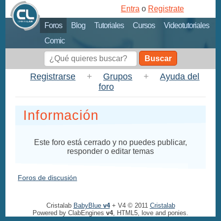
Entra
o
Registrate
Foros
Blog
Tutoriales
Cursos
Videotutoriales
Comic
Buscar
Registrarse
+
Grupos
+
Ayuda del
foro
Información
Este foro está cerrado y no puedes publicar,
responder o editar temas
Foros de discusión
Cristalab
BabyBlue
v4
+ V4 © 2011
Cristalab
Powered by ClabEngines
v4
, HTML5, love and ponies.