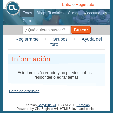
Entra
o
Registrate
Foros
Blog
Tutoriales
Cursos
Videotutoriales
Comic
Buscar
Registrarse
+
Grupos
+
Ayuda del
foro
Información
Este foro está cerrado y no puedes publicar,
responder o editar temas
Foros de discusión
Cristalab
BabyBlue
v4
+ V4 © 2011
Cristalab
Powered by ClabEngines
v4
, HTML5, love and ponies.