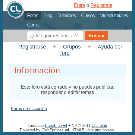
Entra
o
Registrate
Foros
Blog
Tutoriales
Cursos
Videotutoriales
Comic
Buscar
Registrarse
+
Grupos
+
Ayuda del
foro
Información
Este foro está cerrado y no puedes publicar,
responder o editar temas
Foros de discusión
Cristalab
BabyBlue
v4
+ V4 © 2011
Cristalab
Powered by ClabEngines
v4
, HTML5, love and ponies.