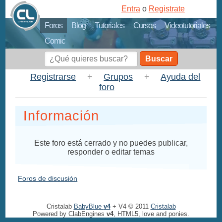
Entra
o
Registrate
Foros
Blog
Tutoriales
Cursos
Videotutoriales
Comic
Buscar
Registrarse
+
Grupos
+
Ayuda del
foro
Información
Este foro está cerrado y no puedes publicar,
responder o editar temas
Foros de discusión
Cristalab
BabyBlue
v4
+ V4 © 2011
Cristalab
Powered by ClabEngines
v4
, HTML5, love and ponies.