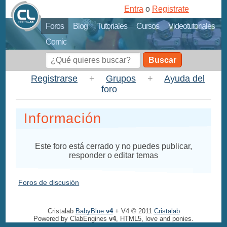
Entra
o
Registrate
Foros
Blog
Tutoriales
Cursos
Videotutoriales
Comic
Buscar
Registrarse
+
Grupos
+
Ayuda del
foro
Información
Este foro está cerrado y no puedes publicar,
responder o editar temas
Foros de discusión
Cristalab
BabyBlue
v4
+ V4 © 2011
Cristalab
Powered by ClabEngines
v4
, HTML5, love and ponies.